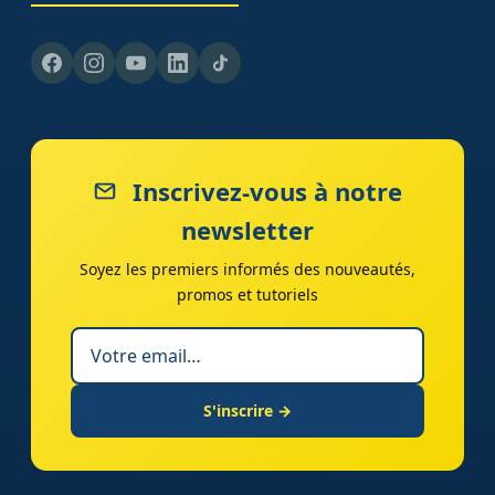
Inscrivez-vous à notre
newsletter
Soyez les premiers informés des nouveautés,
promos et tutoriels
S'inscrire →