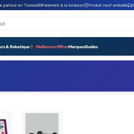
e partout en Tunisie
Paiement à la livraison
Produit neuf emballé
S
urs & Robotique
Meilleures Offres
Marques
Guides