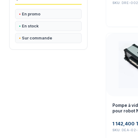
SKU:
DRE-002
En promo
En stock
Sur commande
Pompe à vid
pour robot 
servomoteur
diamètre de
1 142,400
mm avec tou
SKU:
DEA-02-
accessoires