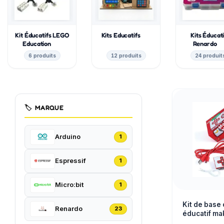
Kit Éducatifs LEGO
Kits Educatifs
Kits Éducati
Education
Renardo
6 produits
12 produits
24 produit
🏷️
MARQUE
Arduino
1
Espressif
1
Micro:bit
1
Kit de base 
Renardo
23
éducatif m