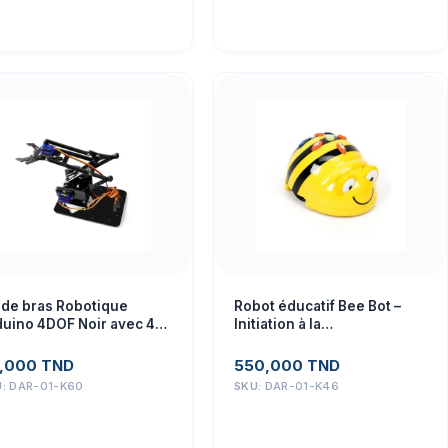
t de bras Robotique
Robot éducatif Bee Bot –
duino 4DOF Noir avec 4
Initiation à la
rvos SG90
programmation enfants
,000
TND
550,000
TND
U:
DAR-01-K60
SKU:
DAR-01-K46