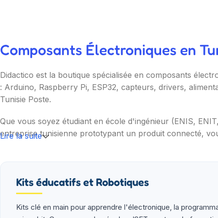
Composants Électroniques en Tuni
Didactico est la boutique spécialisée en composants électr
: Arduino, Raspberry Pi, ESP32, capteurs, drivers, aliment
Tunisie Poste.
Que vous soyez étudiant en école d'ingénieur (ENIS, ENI
entreprise tunisienne prototypant un produit connecté, vou
Lire la suite
Nos catégories couvrent l'essentiel : cartes programmable
(moteurs, drivers, kits 2WD/4WD), outils de mesure (multim
garantie et SAV inclus sur chaque commande.
Kits éducatifs et Robotiques
Kits clé en main pour apprendre l'électronique, la programma