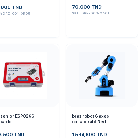
70,000
TND
,000
TND
SKU:
DRE-003-0A01
U:
DRE-001-0R05
t senior ESP8266
bras robot 6 axes
nardo
collaboratif Ned
8,500
TND
1 594,600
TND