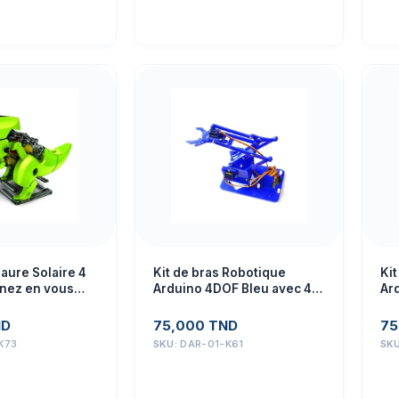
 fonctionnement
aure Solaire 4
Kit de bras Robotique
Ki
enez en vous
Arduino 4DOF Bleu avec 4
Ar
servos SG90
se
ND
75,000
TND
75
K73
SKU:
DAR-01-K61
SK