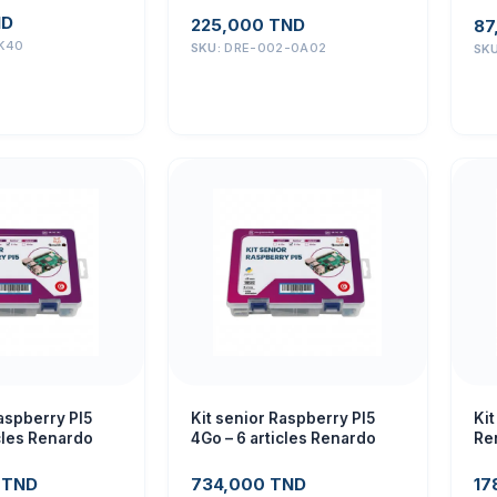
ND
225,000
TND
87
K40
SKU:
DRE-002-0A02
SK
aspberry PI5
Kit senior Raspberry PI5
Ki
cles Renardo
4Go – 6 articles Renardo
Re
0
TND
734,000
TND
17