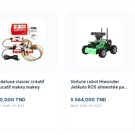
 deluxe clavier créatif
Voiture robot Hiwonder
ucatif makey makey
JetAuto ROS alimentée par
Jetson Nano avec caméra
de profondeur Lidar, écran
0,000
TND
5 564,000
TND
tactile, prise en charge de
U:
DAR-01-K41
SKU:
DAR-01-K32
la cartographie SLAM