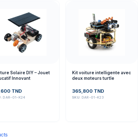
ture Solaire DIY – Jouet
Kit voiture intelligente avec
catif Innovant
deux moteurs turtle
,600
TND
365,800
TND
U:
DAR-01-K24
SKU:
DAR-01-K23
cts