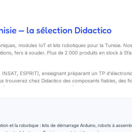
sie — la sélection Didactico
oniques, modules IoT et kits robotiques pour la Tunisie. N
ations, fers à souder. Plus de 2 000 produits en stock à Sf
T, INSAT, ESPRIT), enseignant préparant un TP d'électron
s trouverez chez Didactico des composants fiables, des fic
s (Arduino, Raspberry Pi, ESP32), capteurs et modules (te
ètres, oscilloscopes), impression 3D et CNC. Datasheets tr
tion et la robotique : kits de démarrage Arduino, robots à assemb