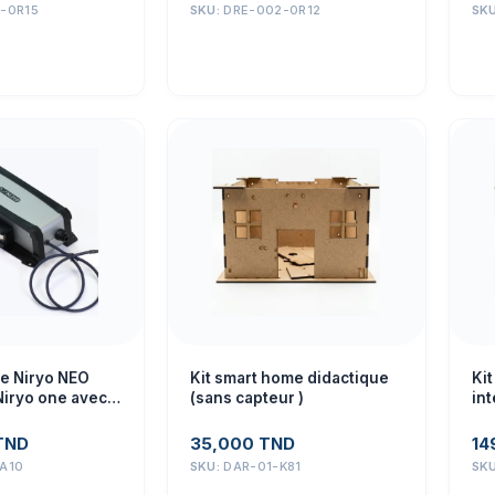
-0R15
SKU:
DRE-002-0R12
SK
e Niryo NEO
Kit smart home didactique
Ki
Niryo one avec
(sans capteur )
int
 intégré,
 la ventouse 20
TND
35,000
TND
14
s les
A10
SKU:
DAR-01-K81
SK
 nécessaires