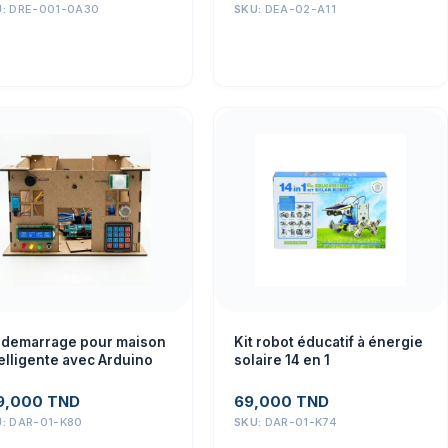
U:
DRE-001-0A30
SKU:
DEA-02-A11
t demarrage pour maison
Kit robot éducatif à énergie
elligente avec Arduino
solaire 14 en 1
9,000
TND
69,000
TND
U:
DAR-01-K80
SKU:
DAR-01-K74