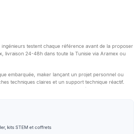
os ingénieurs testent chaque référence avant de la proposer
ax, livraison 24-48h dans toute la Tunisie via Aramex ou
ique embarquée, maker lançant un projet personnel ou
hes techniques claires et un support technique réactif.
mpérature, distance, WiFi, LoRa, GSM), robotique
aduites en français, exemples de code prêts à l'emploi,
ler, kits STEM et coffrets