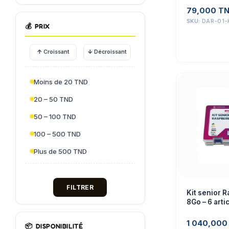
79,000
T
SKU:
DAR-01-
💰
PRIX
↑
↓
Croissant
Décroissant
Moins de 20 TND
20 – 50 TND
50 – 100 TND
100 – 500 TND
Plus de 500 TND
FILTRER
Kit senior R
8Go – 6 arti
1 040,00
📦
DISPONIBILITÉ