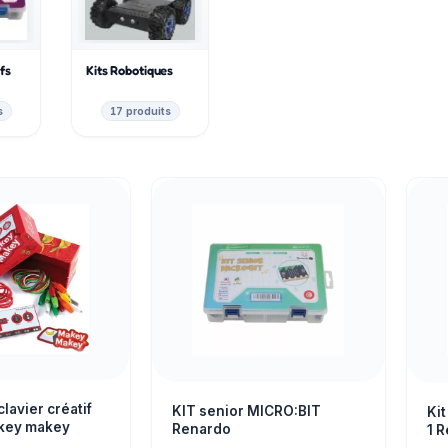
fs
Kits Robotiques
s
17 produits
clavier créatif
KIT senior MICRO:BIT
Ki
akey makey
Renardo
1 