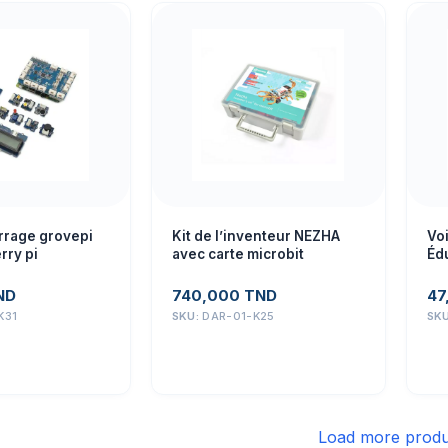
rrage grovepi
Kit de l’inventeur NEZHA
Voi
rry pi
avec carte microbit
Édu
ND
740,000
TND
47
K31
SKU:
DAR-01-K25
SK
Load more produ