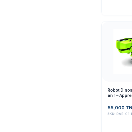
pour le bon
Robot Dinos
en 1 – Appr
Amusant
55,000
T
SKU:
DAR-01-