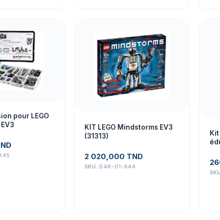
sion pour LEGO
 EV3
KIT LEGO Mindstorms EV3
Kit
(31313)
éd
TND
2 020,000
TND
K45
26
SKU:
DAR-01-K44
SK