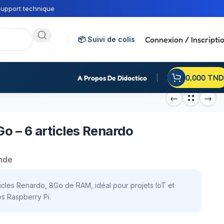
upport technique
Connexion / Inscripti
📦 Suivi de colis
0,000
TND
A Propos De Didactico
Go – 6 articles Renardo
nde
icles Renardo, 8Go de RAM, idéal pour projets IoT et
s Raspberry Pi.