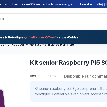
e partout en Tunisie
Paiement à la livraison
Produit neuf emballé
S
urs & Robotique
Meilleures Offres
Marques
Guides
t senior Raspberry PI5 8Go – 6 articles Renardo
Kit senior Raspberry PI5 8
Disponible sur comma
UGS :
DRE-002-0R15
Kit senior raspberry pi5 8go comprenant 6 art
robotique. Compatible avec divers accessoire