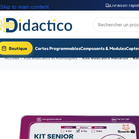
Livraison rapid
Skip to main content
Boutique
Cartes Programmables
Composants & Modules
Capte
Accueil
Kits éducatifs et Robotiques
Kits éducatifs Renardo
Ki