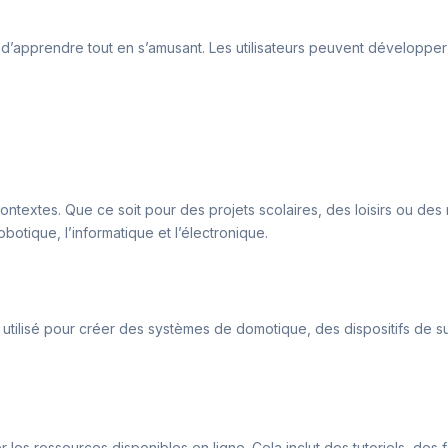
 d’apprendre tout en s’amusant. Les utilisateurs peuvent développe
contextes. Que ce soit pour des projets scolaires, des loisirs ou des
botique, l’informatique et l’électronique.
re utilisé pour créer des systèmes de domotique, des dispositifs de su
ier les ressources disponibles en ligne. Cela inclut des tutoriels, des