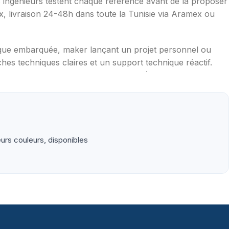
os ingénieurs testent chaque référence avant de la proposer
ax, livraison 24-48h dans toute la Tunisie via Aramex ou
ique embarquée, maker lançant un projet personnel ou
hes techniques claires et un support technique réactif.
mpérature, distance, WiFi, LoRa, GSM), robotique
aduites en français, exemples de code prêts à l'emploi,
rs couleurs, disponibles