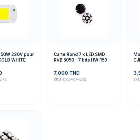
 50W 220V pour
Carte Rond 7 x LED SMD
Mo
 COLD WHITE
RVB 5050 – 7 bits HW-159
CJ
D
7,000
TND
3,
B73
SKU:
DCD-01-B52
SK