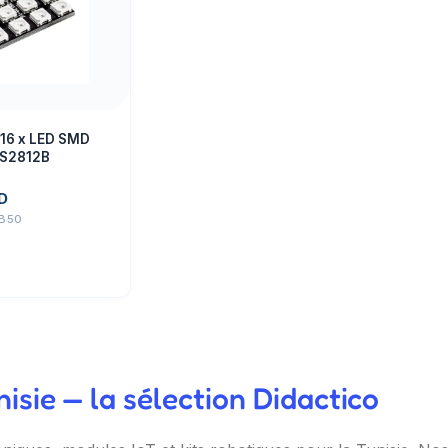
 16 x LED SMD
S2812B
D
B50
sie — la sélection Didactico