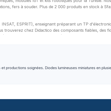
oniques, modules IoT et kits robotiques pour la Tunisie. N
ations, fers à souder. Plus de 2 000 produits en stock à Sf
T, INSAT, ESPRIT), enseignant préparant un TP d'électron
s trouverez chez Didactico des composants fiables, des fic
s (Arduino, Raspberry Pi, ESP32), capteurs et modules (te
ètres, oscilloscopes), impression 3D et CNC. Datasheets tr
 productions soignées. Diodes lumineuses miniatures en plusieu