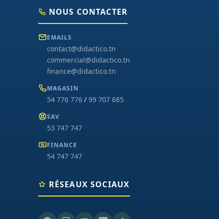
NOUS CONTACTER
EMAILS
contact@didactico.tn
commercial@didactico.tn
finance@didactico.tn
MAGASIN
54 776 776
/
99 707 685
SAV
53 747 747
FINANCE
54 747 747
RÉSEAUX SOCIAUX