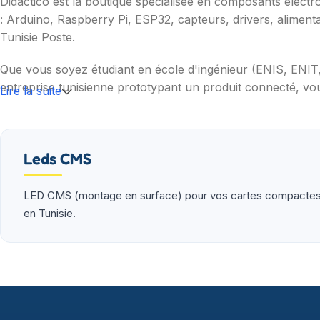
Didactico est la boutique spécialisée en composants électr
: Arduino, Raspberry Pi, ESP32, capteurs, drivers, aliment
Tunisie Poste.
Que vous soyez étudiant en école d'ingénieur (ENIS, ENI
entreprise tunisienne prototypant un produit connecté, vou
Lire la suite
Nos catégories couvrent l'essentiel : cartes programmable
(moteurs, drivers, kits 2WD/4WD), outils de mesure (multim
garantie et SAV inclus sur chaque commande.
Leds CMS
LED CMS (montage en surface) pour vos cartes compactes et
en Tunisie.