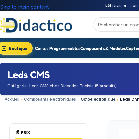
Livraison rapid
Skip to main content
Boutique
Cartes Programmables
Composants & Modules
Capte
Leds CMS
Catégorie : Leds CMS chez Didactico Tunisie (5 produits)
Accueil
Composants électroniques
Optoélectronique
Leds CM
💰
PRIX