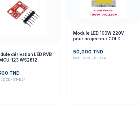
Module LED 100W 220V
pour projecteur COLD
WHITE
50,000
TND
dule dérivation LED RVB
SKU:
DCD-01-B74
MCU-123 WS2812
500
TND
U:
DCD-01-B51