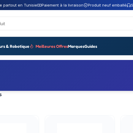
e partout en Tunisie
Paiement à la livraison
Produit neuf emballé
S
urs & Robotique
Meilleures Offres
Marques
Guides
S