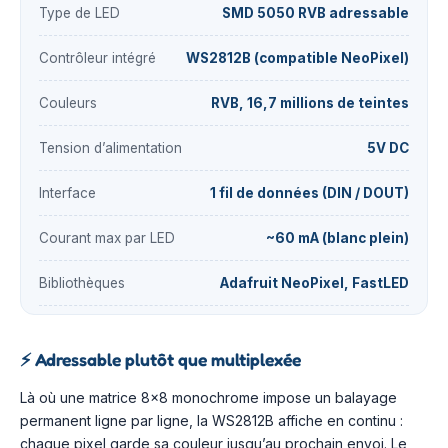
Type de LED
SMD 5050 RVB adressable
Contrôleur intégré
WS2812B (compatible NeoPixel)
Couleurs
RVB, 16,7 millions de teintes
Tension d’alimentation
5V DC
Interface
1 fil de données (DIN / DOUT)
Courant max par LED
~60 mA (blanc plein)
Bibliothèques
Adafruit NeoPixel, FastLED
⚡
Adressable plutôt que multiplexée
Là où une matrice 8×8 monochrome impose un balayage
permanent ligne par ligne, la WS2812B affiche en continu :
chaque pixel garde sa couleur jusqu’au prochain envoi. Le