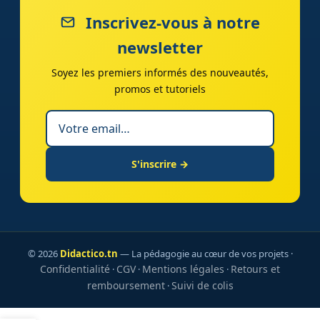
Inscrivez-vous à notre
newsletter
Soyez les premiers informés des nouveautés,
promos et tutoriels
S'inscrire →
© 2026
Didactico.tn
— La pédagogie au cœur de vos projets ·
Confidentialité
CGV
Mentions légales
Retours et
·
·
·
remboursement
Suivi de colis
·