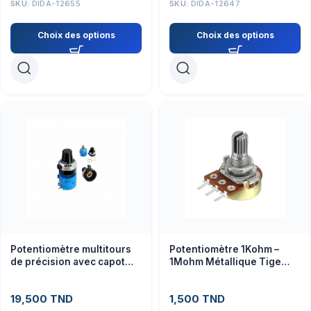
SKU:
DIDA-12655
SKU:
DIDA-12647
Choix des options
Choix des options
Potentiomètre multitours
Potentiomètre 1Kohm –
de précision avec capot
1Mohm Métallique Tige
100 Ohm à 50 K ohm à
15mm
3590S
19,500
TND
1,500
TND