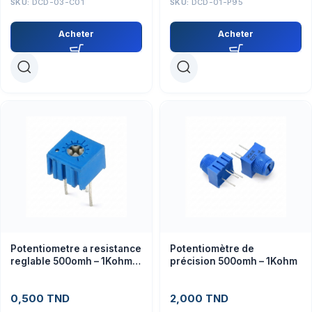
SKU:
DCD-03-C01
SKU:
DCD-01-P95
Acheter
Acheter
Potentiometre a resistance
Potentiomètre de
reglable 500omh – 1Kohm –
précision 500omh – 1Kohm
2Kohm
0,500
TND
2,000
TND