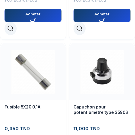
SKU:
DCD-03-C03
SKU:
DCD-03-C02
Acheter
Acheter
Fusible 5X20 0.1A
Capuchon pour
potentiomètre type 3590S
0,350
TND
11,000
TND