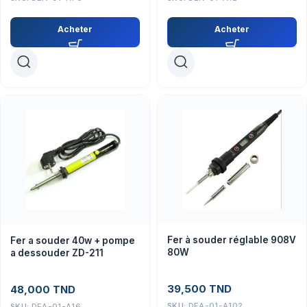
Acheter
Acheter
Fer à souder réglable 908V
Fer a souder 40w + pompe
80W
a dessouder ZD-211
39,500
TND
48,000
TND
SKU:
DEA-01-A102
SKU:
DEA-01-A16