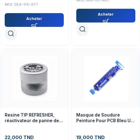
SKU:
DEA-04-A77
Acheter
Acheter
Resine TIP REFRESHER,
Masque de Soudure
réactivateur de panne de
Peinture Pour PCB Bleu UV
fer a souder
Curable 10ml
22,000
TND
19,000
TND