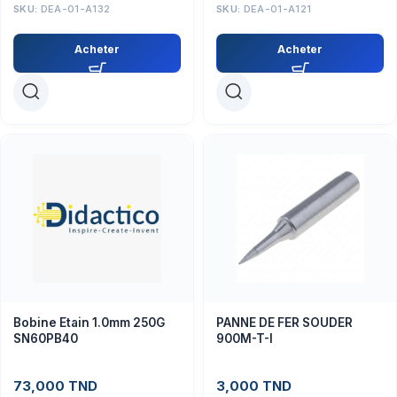
SKU:
DEA-01-A132
SKU:
DEA-01-A121
Acheter
Acheter
Bobine Etain 1.0mm 250G
PANNE DE FER SOUDER
SN60PB40
900M-T-I
73,000
TND
3,000
TND