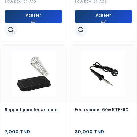
SKU:
DEA-01-A10
SKU:
DEA-01-A06
Acheter
Acheter
Support pour fer à souder
Fer a souder 60w KTB-60
7,000
TND
30,000
TND