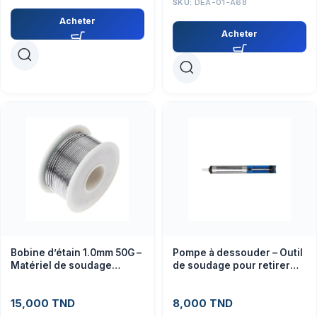
SKU:
DEA-01-A68
Acheter
Acheter
Bobine d’étain 1.0mm 50G –
Pompe à dessouder – Outil
Matériel de soudage
de soudage pour retirer
électronique (Bobine)
les soudures facilement
15,000
TND
8,000
TND