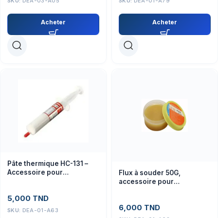
SKU:
DEA-03-A05
SKU:
DEA-01-A79
Acheter
Acheter
Pâte thermique HC-131 –
Accessoire pour
Flux à souder 50G,
dissipateurs électroniques
accessoire pour
électronique et soudage
5,000
TND
de précision
6,000
TND
SKU:
DEA-01-A63