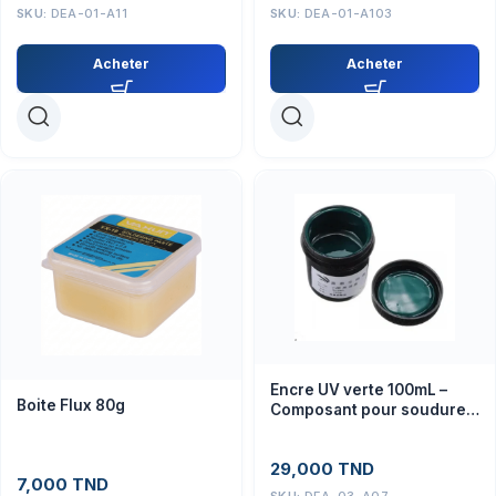
SKU:
DEA-01-A11
SKU:
DEA-01-A103
Acheter
Acheter
Encre UV verte 100mL –
Boite Flux 80g
Composant pour soudure
de circuits imprimés
29,000
TND
7,000
TND
SKU:
DEA-03-A07