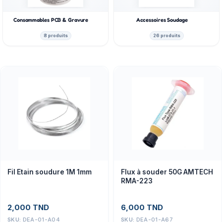
Consommables PCB & Gravure
Accessoires Soudage
8 produits
26 produits
Flux à souder 50G AMTECH
Fil Etain soudure 1M 1mm
RMA-223
6,000
TND
2,000
TND
SKU:
DEA-01-A67
SKU:
DEA-01-A04