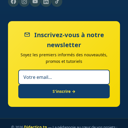
Inscrivez-vous à notre
newsletter
Soyez les premiers informés des nouveautés,
promos et tutoriels
S'inscrire →
© 2026
Didactico.tn
— La pédagogie au cœur de vos projets ·