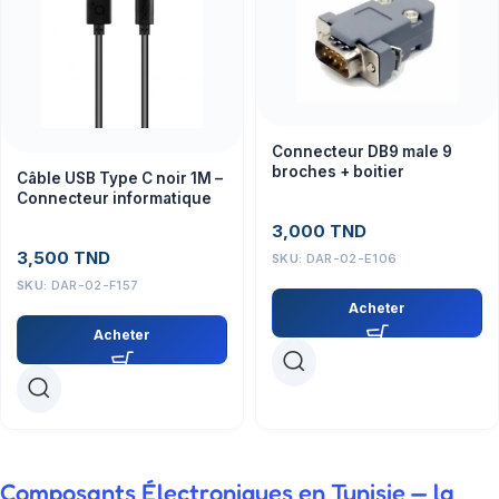
Connecteur DB9 male 9
broches + boitier
Câble USB Type C noir 1M –
Connecteur informatique
3,000
TND
3,500
TND
SKU:
DAR-02-E106
SKU:
DAR-02-F157
Acheter
Acheter
Composants Électroniques en Tunisie — la