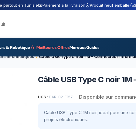
e partout en Tunisie
Paiement à la livraison
Produit neuf emballé
S
urs & Robotique
Meilleures Offres
Marques
Guides
rs informatiques
Câble USB Type C noir 1M – Connecteur informa
Câble USB Type C noir 1M 
Disponible sur comman
UGS :
DAR-02-F157
Câble USB Type C 1M noir, idéal pour une conn
projets électroniques.