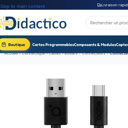
Livraison rapid
Skip to main content
Boutique
Cartes Programmables
Composants & Modules
Capte
Accueil
Connectique – câbles – Boitiers
Connecteurs
Connecteu