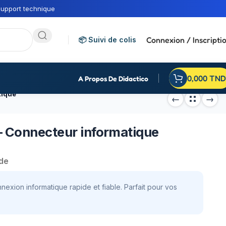
upport technique
Connexion / Inscripti
📦 Suivi de colis
0,000
TND
A Propos De Didactico
tique
– Connecteur informatique
de
exion informatique rapide et fiable. Parfait pour vos