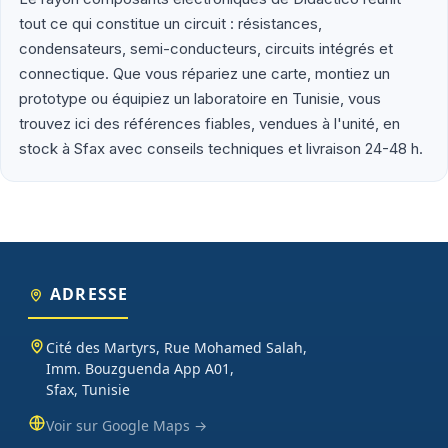
tout ce qui constitue un circuit : résistances,
Que vous soyez étudiant en école d'ingénieur (ENIS, ENIT, INSAT,
condensateurs, semi-conducteurs, circuits intégrés et
ESPRIT), enseignant préparant un TP d'électronique embarquée,
connectique. Que vous répariez une carte, montiez un
maker lançant un projet personnel ou entreprise tunisienne
prototype ou équipiez un laboratoire en Tunisie, vous
prototypant un produit connecté, vous trouverez chez Didactico
trouvez ici des références fiables, vendues à l'unité, en
des composants fiables, des fiches techniques claires et un
support technique réactif. Nos catégories couvrent l'essentiel :
stock à Sfax avec conseils techniques et livraison 24-48 h.
cartes programmables (Arduino, Raspberry Pi, ESP32), capteurs et
modules (température, distance, WiFi, LoRa, GSM), robotique
(moteurs, drivers, kits 2WD/4WD), outils de mesure (multimètres,
oscilloscopes), impression 3D et CNC. Datasheets traduites en
français, exemples de code prêts à l'emploi, garantie et SAV inclus
sur chaque commande.
ADRESSE
Cité des Martyrs, Rue Mohamed Salah,
Imm. Bouzguenda App A01,
Sfax, Tunisie
Voir sur Google Maps →