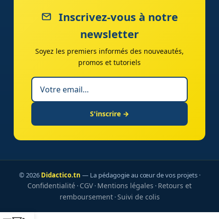
Inscrivez-vous à notre
newsletter
Soyez les premiers informés des nouveautés,
promos et tutoriels
S'inscrire →
© 2026
Didactico.tn
— La pédagogie au cœur de vos projets ·
Confidentialité
CGV
Mentions légales
Retours et
·
·
·
remboursement
Suivi de colis
·