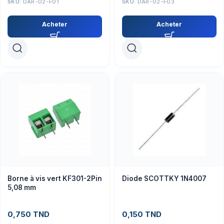
SKU:
DAR-02-F01
SKU:
DAR-02-F03
Acheter
Acheter
Borne à vis vert KF301-2Pin
Diode SCOTTKY 1N4007
5,08 mm
0,750
TND
0,150
TND