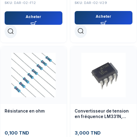
SKU:
DAR-02-V29
SKU:
DAR-02-F12
Acheter
Acheter
Résistance en ohm
Convertisseur de tension
en fréquence LM331N,
circuit intégré
0,100
TND
3,000
TND