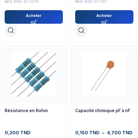
SKU:
DCD-01-C170
SKU:
DCD-01-T31
Acheter
Acheter
Résistance en Kohm
Capacité chimique pF à nF
0,200
TND
0,150
TND
–
4,700
TND