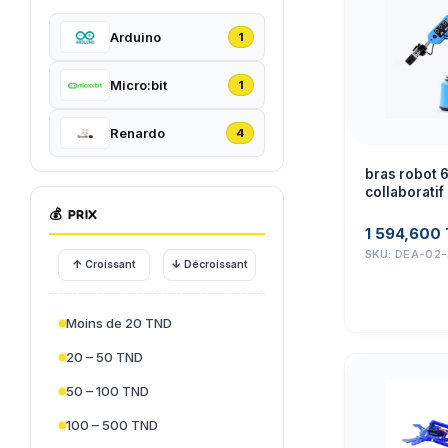
Arduino
1
Micro:bit
1
Renardo
4
bras robot 
collaboratif
💰
PRIX
1 594,600
SKU:
DEA-02-
↑
↓
Croissant
Décroissant
Moins de 20 TND
20 – 50 TND
50 – 100 TND
100 – 500 TND