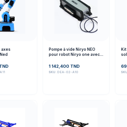
6 axes
Pompe à vide Niryo NEO
Kit
 Ned
pour robot Niryo one avec
sol
servomoteur intégré,
diamètre de la ventouse 20
TND
1 142,400
TND
69
mm avec tous les
A11
SKU:
DEA-02-A10
SK
accessoires nécessaires
pour le bon fonctionnement