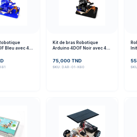
 Robotique
Kit de bras Robotique
Rob
F Bleu avec 4
Arduino 4DOF Noir avec 4
Ini
0
servos SG90
pr
ND
75,000
TND
55
K61
SKU:
DAR-01-K60
SK