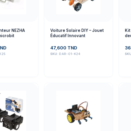
venteur NEZHA
Voiture Solaire DIY – Jouet
Kit
icrobit
Éducatif Innovant
de
ND
47,600
TND
36
K25
SKU:
DAR-01-K24
SK