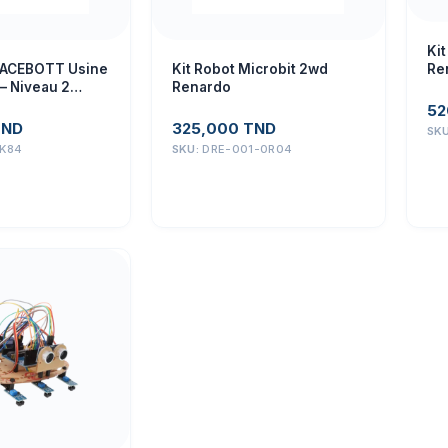
Kit
Re
f ACEBOTT Usine
Kit Robot Microbit 2wd
 – Niveau 2
Renardo
sans batterie)
52
TND
325,000
TND
SK
K84
SKU:
DRE-001-0R04