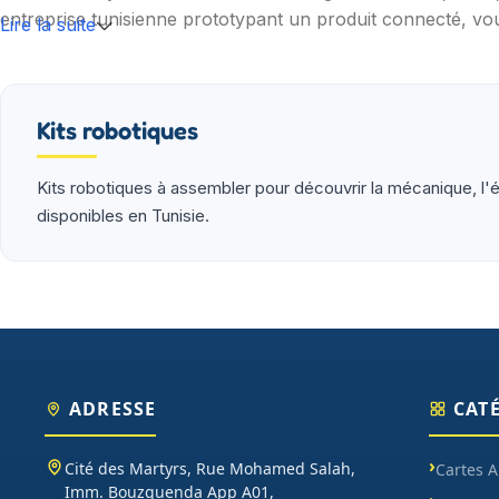
entreprise tunisienne prototypant un produit connecté, vou
Lire la suite
Nos catégories couvrent l'essentiel : cartes programmable
(moteurs, drivers, kits 2WD/4WD), outils de mesure (multim
garantie et SAV inclus sur chaque commande.
Kits robotiques
Kits robotiques à assembler pour découvrir la mécanique, l'é
disponibles en Tunisie.
ADRESSE
CAT
Cité des Martyrs, Rue Mohamed Salah,
Cartes 
Imm. Bouzguenda App A01,