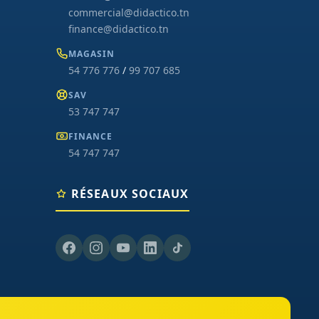
commercial@didactico.tn
finance@didactico.tn
MAGASIN
54 776 776
/
99 707 685
SAV
53 747 747
FINANCE
54 747 747
RÉSEAUX SOCIAUX