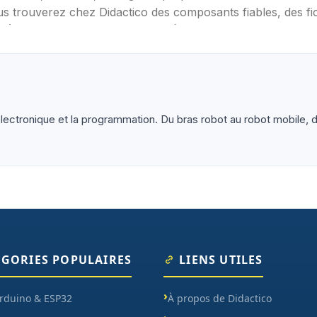
s trouverez chez Didactico des composants fiables, des fic
s (Arduino, Raspberry Pi, ESP32), capteurs et modules (te
ètres, oscilloscopes), impression 3D et CNC. Datasheets tr
lectronique et la programmation. Du bras robot au robot mobile, d
ÉGORIES POPULAIRES
LIENS UTILES
Arduino & ESP32
À propos de Didactico