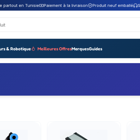
e partout en Tunisie
Paiement à la livraison
Produit neuf emballé
S
urs & Robotique
Meilleures Offres
Marques
Guides