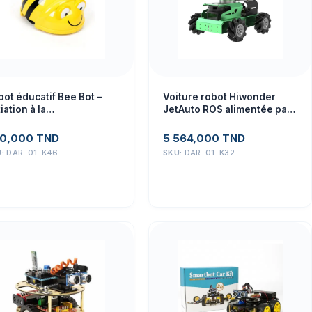
ot éducatif Bee Bot –
Voiture robot Hiwonder
tiation à la
JetAuto ROS alimentée par
ogrammation enfants
Jetson Nano avec caméra
de profondeur Lidar, écran
0,000
TND
5 564,000
TND
tactile, prise en charge de
U:
DAR-01-K46
SKU:
DAR-01-K32
la cartographie SLAM