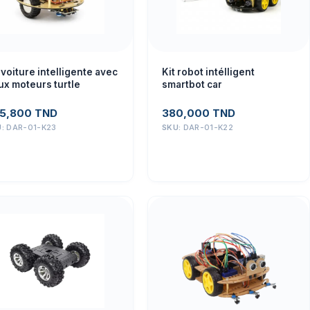
 voiture intelligente avec
Kit robot intélligent
ux moteurs turtle
smartbot car
5,800
TND
380,000
TND
U:
DAR-01-K23
SKU:
DAR-01-K22