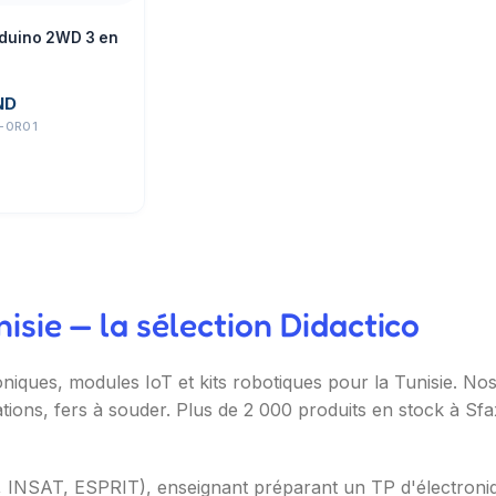
rduino 2WD 3 en
ND
-0R01
sie — la sélection Didactico
oniques, modules IoT et kits robotiques pour la Tunisie. N
ations, fers à souder. Plus de 2 000 produits en stock à Sf
T, INSAT, ESPRIT), enseignant préparant un TP d'électron