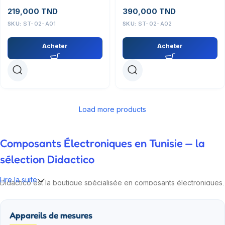
219,000
TND
390,000
TND
SKU:
ST-02-A01
SKU:
ST-02-A02
Acheter
Acheter
Load more products
Composants Électroniques en Tunisie — la
sélection Didactico
Lire la suite
Didactico est la boutique spécialisée en composants électroniques,
modules IoT et kits robotiques pour la Tunisie. Nos ingénieurs
testent chaque référence avant de la proposer : Arduino,
Appareils de mesures
Raspberry Pi, ESP32, capteurs, drivers, alimentations, fers à souder.