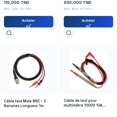
115,000
TND
930,000
TND
SKU:
DAR-02-V92
SKU:
MCP-01-G01
Acheter
Acheter
Cable de test pour
Câble test Male BNC – 2
multimètre 1000V 10A
Bananes Longueur 1m
PTL801-2