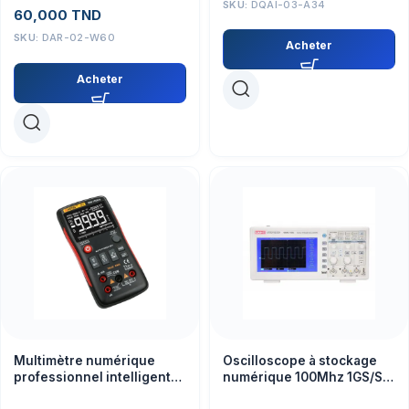
SKU:
DQAI-03-A34
60,000
TND
de l’acidité)
SKU:
DAR-02-W60
Acheter
Acheter
Multimètre numérique
Oscilloscope à stockage
professionnel intelligent
numérique 100Mhz 1GS/S
ANENG Q1 -testeur 9999
UNI-T UTD2102CEX