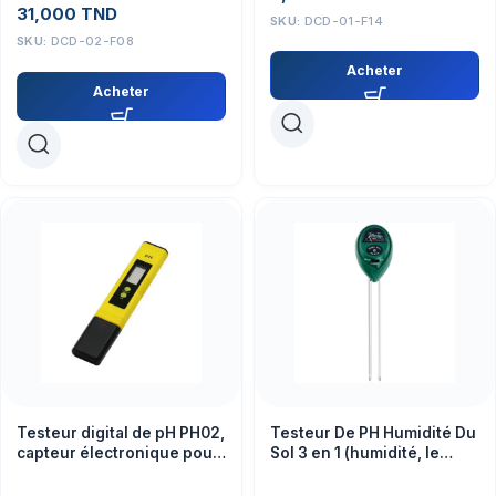
31,000
TND
SKU:
DCD-01-F14
SKU:
DCD-02-F08
Acheter
Acheter
Testeur digital de pH PH02,
Testeur De PH Humidité Du
capteur électronique pour
Sol 3 en 1 (humidité, le
mesure précise
pH/acidité et la lumière)