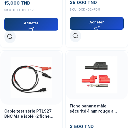
35,000
TND
15,000
TND
SKU:
DCD-02-F09
SKU:
DCD-02-F17
Acheter
Acheter
Fiche banane mâle
sécurité 4 mm rouge a
Cable test série PTL927
reprise arrière PTL-909-10
BNC Male isolé -2 fiche
banane 4mm empilable
3,500
TND
sécurisé