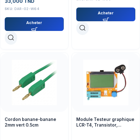
33,000
TND
SKU:
DAR-02-W64
Acheter
Acheter
Cordon banane-banane
Module Testeur graphique
2mm vert 0.5cm
LCR-T4, Transistor,
capacité de résistance,