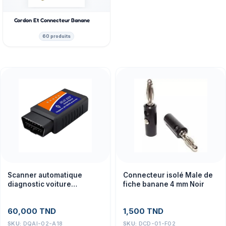
Cordon Et Connecteur Banane
60 produits
Scanner automatique
Connecteur isolé Male de
diagnostic voiture
fiche banane 4 mm Noir
d’interface de Bluetooth
ELM327 OBD2 V2.1
60,000
TND
1,500
TND
SKU:
DQAI-02-A18
SKU:
DCD-01-F02