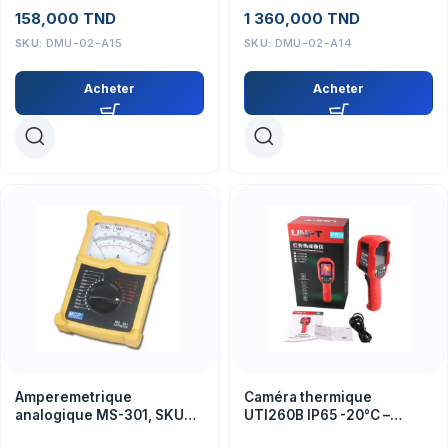
analogique True RMS,
158,000
TND
1 360,000
TND
testeurs NCV, compteur
LCR
SKU:
DMU-02-A15
SKU:
DMU-02-A14
Acheter
Acheter
Amperemetrique
Caméra thermique
analogique MS-301, SKU
UTI260B IP65 -20°C –
DMU-01-A90, 30V,
550°C UNI-T UTI260B