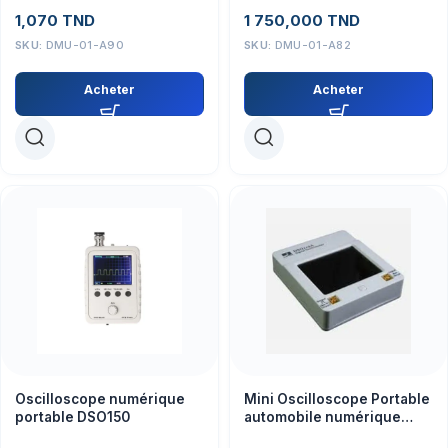
précision 1%
1,070
TND
1 750,000
TND
SKU:
DMU-01-A90
SKU:
DMU-01-A82
Acheter
Acheter
Oscilloscope numérique
Mini Oscilloscope Portable
portable DSO150
automobile numérique
2Mhz DSO 112A