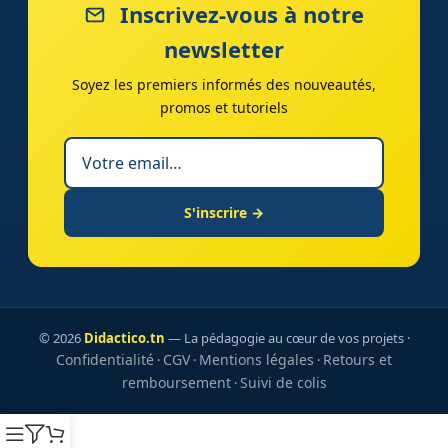
Inscrivez-vous à notre
newsletter
Soyez les premiers informés des nouveautés,
promos et tutoriels
S'inscrire →
© 2026
Didactico.tn
— La pédagogie au cœur de vos projets ·
Confidentialité
CGV
Mentions légales
Retours et
·
·
·
remboursement
Suivi de colis
·