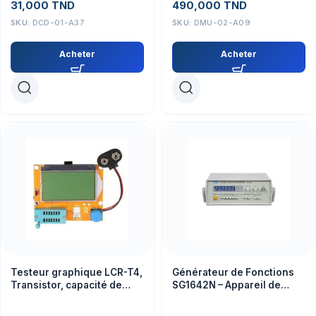
31,000
TND
490,000
TND
SKU:
DCD-01-A37
SKU:
DMU-02-A09
Acheter
Acheter
Testeur graphique LCR-T4,
Générateur de Fonctions
Transistor, capacité de
SG1642N – Appareil de
résistance, boitier de
Mesure Précis et Fiable
batterie