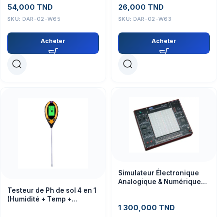
54,000
TND
26,000
TND
SKU:
DAR-02-W65
SKU:
DAR-02-W63
Acheter
Acheter
Simulateur Électronique
Analogique & Numérique
M21-7000 – Module
Testeur de Ph de sol 4 en 1
Composant
(Humidité + Temp +
1 300,000
TND
Mesure de l’intensité de la
lumiére de soleil + Analyse