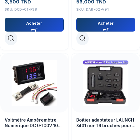
3,500
TND
56,000
TND
SKU:
DCD-01-F39
SKU:
DAR-02-V91
Acheter
Acheter
Voltmètre Ampèremètre
Boitier adaptateur LAUNCH
Numérique DC 0-100V 100A
X431 non 16 broches pour
avec Shunt – Capteur de
PRO V5.0
Mesure