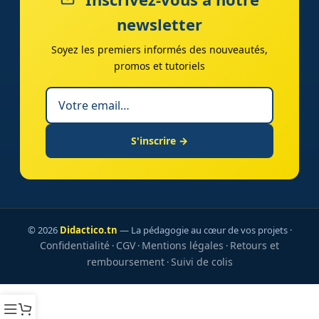
newsletter
Soyez les premiers informés des nouveautés,
promos et tutoriels
S'inscrire →
© 2026
Didactico.tn
— La pédagogie au cœur de vos projets ·
Confidentialité
CGV
Mentions légales
Retours et
·
·
·
remboursement
Suivi de colis
·