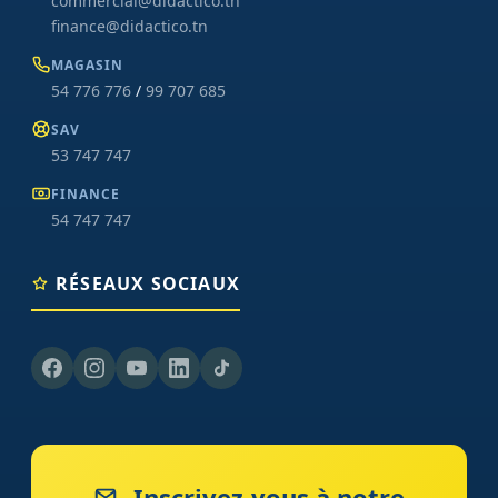
commercial@didactico.tn
finance@didactico.tn
MAGASIN
54 776 776
/
99 707 685
SAV
53 747 747
FINANCE
54 747 747
RÉSEAUX SOCIAUX
Inscrivez-vous à notre