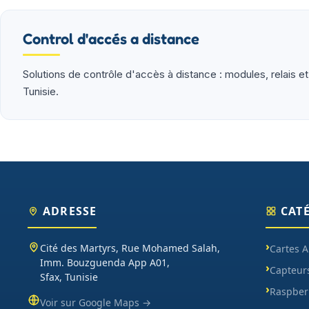
(moteurs, drivers, kits 2WD/4WD), outils de mesure (multim
garantie et SAV inclus sur chaque commande.
Control d'accés a distance
Solutions de contrôle d'accès à distance : modules, relais et
Tunisie.
ADRESSE
CAT
Cité des Martyrs, Rue Mohamed Salah,
Cartes 
Imm. Bouzguenda App A01,
Capteur
Sfax, Tunisie
Raspberr
Voir sur Google Maps →