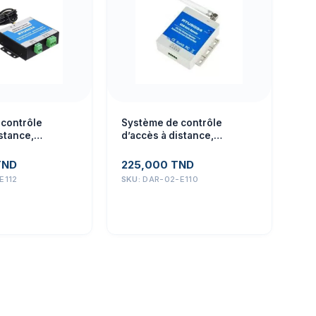
contrôle
Système de contrôle
stance,
d’accès à distance,
 relais
commutateur relais
 de porte GSM
d’ouverture de porte 2G
TND
225,000
TND
GSM RTU5034
E112
SKU:
DAR-02-E110