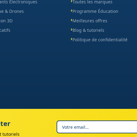
nts Électroniques
Toutes les marques
ue & Drones
Programme Éducation
ion 3D
Meilleures offres
catifs
Blog & tutoriels
Politique de confidentialité
ter
 tutoriels