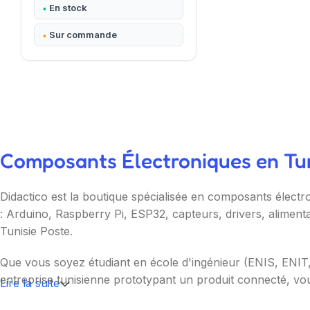
En stock
Sur commande
Composants Électroniques en Tuni
Didactico est la boutique spécialisée en composants électr
: Arduino, Raspberry Pi, ESP32, capteurs, drivers, aliment
Tunisie Poste.
Que vous soyez étudiant en école d'ingénieur (ENIS, ENI
entreprise tunisienne prototypant un produit connecté, vou
Lire la suite
Nos catégories couvrent l'essentiel : cartes programmable