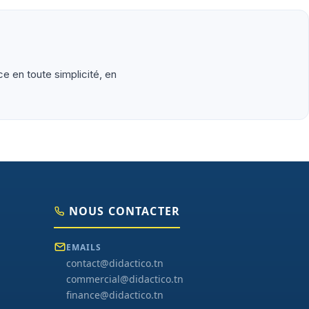
aduites en français, exemples de code prêts à l'emploi,
ce en toute simplicité, en
NOUS CONTACTER
EMAILS
contact@didactico.tn
commercial@didactico.tn
finance@didactico.tn