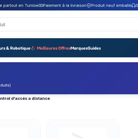
e partout en Tunisie
Paiement à la livraison
Produit neuf emballé
S
urs & Robotique
Meilleures Offres
Marques
Guides
duits)
ntrol d'accés a distance