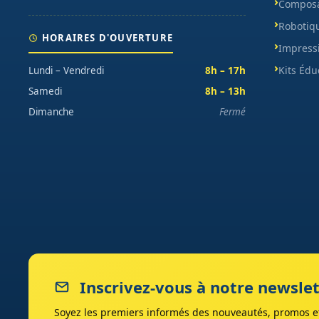
Composa
Robotiq
HORAIRES D'OUVERTURE
Impress
Kits Édu
Lundi – Vendredi
8h – 17h
Samedi
8h – 13h
Dimanche
Fermé
Inscrivez-vous à notre newslet
Soyez les premiers informés des nouveautés, promos et