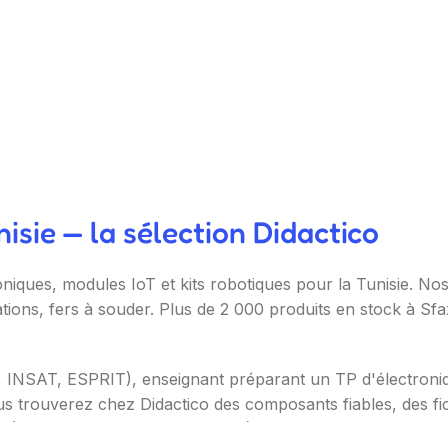
sie — la sélection Didactico
oniques, modules IoT et kits robotiques pour la Tunisie. N
ations, fers à souder. Plus de 2 000 produits en stock à Sf
T, INSAT, ESPRIT), enseignant préparant un TP d'électron
s trouverez chez Didactico des composants fiables, des fic
s (Arduino, Raspberry Pi, ESP32), capteurs et modules (te