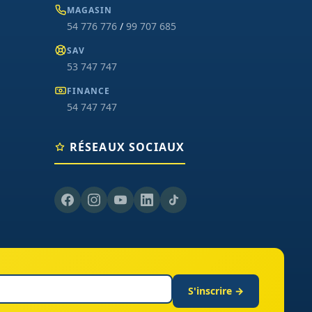
MAGASIN
54 776 776
/
99 707 685
SAV
53 747 747
FINANCE
54 747 747
RÉSEAUX SOCIAUX
S'inscrire →