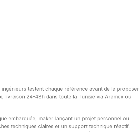
os ingénieurs testent chaque référence avant de la proposer
ax, livraison 24-48h dans toute la Tunisie via Aramex ou
ique embarquée, maker lançant un projet personnel ou
hes techniques claires et un support technique réactif.
mpérature, distance, WiFi, LoRa, GSM), robotique