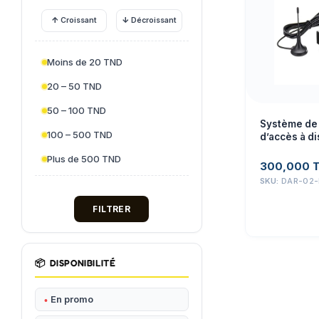
↑
↓
Croissant
Décroissant
Moins de 20 TND
20 – 50 TND
50 – 100 TND
Système de 
100 – 500 TND
d’accès à di
commutateur
Plus de 500 TND
d’ouverture
300,000
RTU5024
SKU:
DAR-02-
FILTRER
📦
DISPONIBILITÉ
En promo