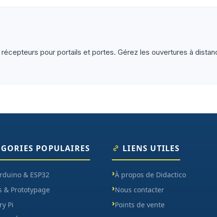
ètres, oscilloscopes), impression 3D et CNC. Datasheets tr
 récepteurs pour portails et portes. Gérez les ouvertures à distan
ÉGORIES POPULAIRES
LIENS UTILES
Arduino & ESP32
À propos de Didactico
s & Prototypage
Nous contacter
y Pi
Points de vente