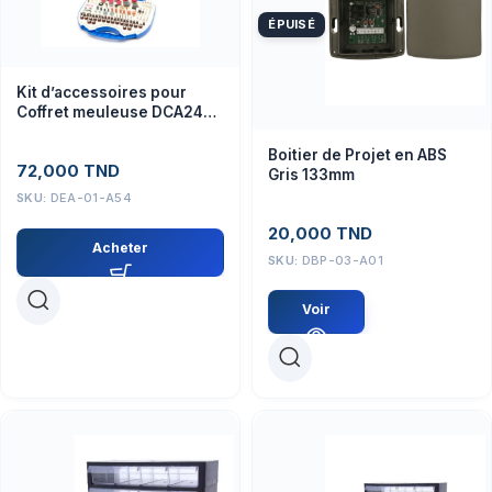
ÉPUISÉ
Kit d’accessoires pour
Coffret meuleuse DCA2491
DS
Boitier de Projet en ABS
72,000
TND
Gris 133mm
SKU:
DEA-01-A54
20,000
TND
Acheter
SKU:
DBP-03-A01
Voir