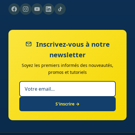
Inscrivez-vous à notre
newsletter
Soyez les premiers informés des nouveautés,
promos et tutoriels
S'inscrire →