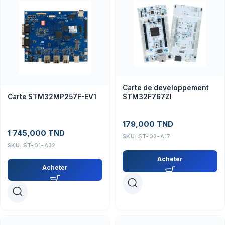
Carte de developpement
Carte STM32MP257F-EV1
STM32F767ZI
179,000
TND
1 745,000
TND
SKU:
ST-02-A17
SKU:
ST-01-A32
Acheter
Acheter