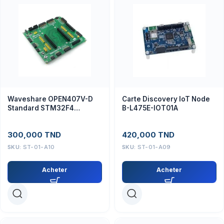
Waveshare OPEN407V-D
Carte Discovery IoT Node
Standard STM32F4
B-L475E-IOT01A
Development Board
300,000
TND
420,000
TND
SKU:
ST-01-A10
SKU:
ST-01-A09
Acheter
Acheter