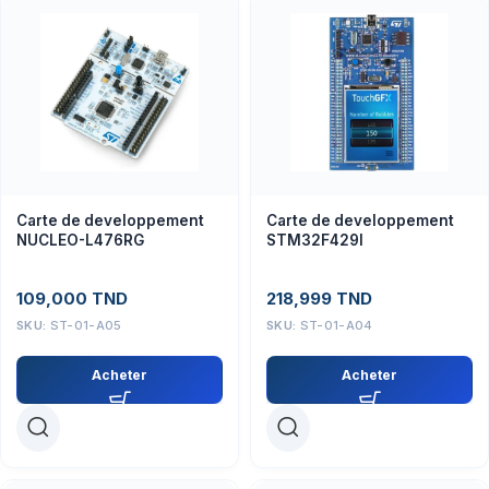
Carte de developpement
Carte de developpement
NUCLEO-L476RG
STM32F429I
109,000
TND
218,999
TND
SKU:
ST-01-A05
SKU:
ST-01-A04
Acheter
Acheter