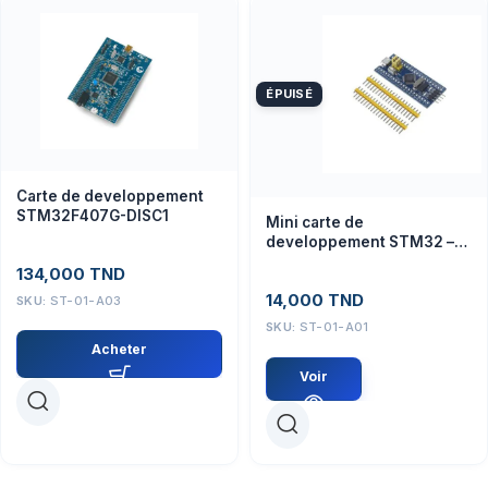
ÉPUISÉ
Carte de developpement
STM32F407G-DISC1
Mini carte de
developpement STM32 –
STM32F103C8T6
134,000
TND
14,000
TND
SKU:
ST-01-A03
SKU:
ST-01-A01
Acheter
Voir