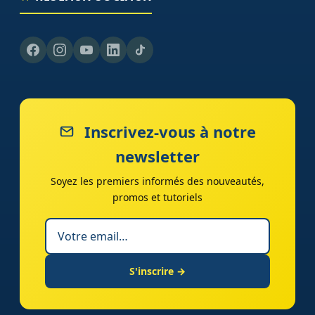
Inscrivez-vous à notre
newsletter
Soyez les premiers informés des nouveautés,
promos et tutoriels
S'inscrire →