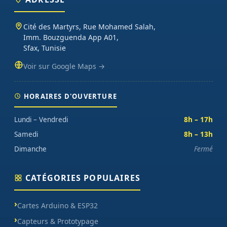
oscilloscopes), impression 3D et CNC. Datasheets traduites en
français, exemples de code prêts à l'emploi, garantie et SAV inclus
Cité des Martyrs, Rue Mohamed Salah,
sur chaque commande.
Imm. Bouzguenda App A01,
Sfax, Tunisie
Voir sur Google Maps →
HORAIRES D'OUVERTURE
Lundi – Vendredi
8h – 17h
Samedi
8h – 13h
Dimanche
Fermé
CATÉGORIES POPULAIRES
Cartes Arduino & ESP32
Capteurs & Prototypage