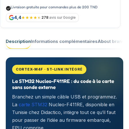
Livraison gratuite pour commandes plus de 200 TND
4,4
278
avis sur Google
Description
Informations complémentaires
About brand
CORTEX-M4F · ST-LINK INTÉGRÉ
La STM32 Nucleo-F411RE : du code à la carte
sans sonde externe
Branchez un simple câble USB et programmez.
La
carte STM32
Nucleo-F411RE, disponible en
Tunisie chez Didactico, intègre tout ce qu’il faut
pour passer de l’idée au firmware embarqué,
FPU comprise.