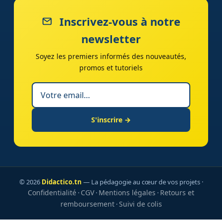
Inscrivez-vous à notre
newsletter
Soyez les premiers informés des nouveautés,
promos et tutoriels
S'inscrire →
© 2026
Didactico.tn
— La pédagogie au cœur de vos projets ·
Confidentialité
CGV
Mentions légales
Retours et
·
·
·
remboursement
Suivi de colis
·