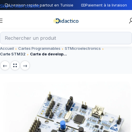
Livraison rapide partout en Tunisie
Paiement à la livraison
Skip to main content
Accueil
Cartes Programmables
STMicroelectronics
Carte STM32
Carte de developpement STM32 NUCLEO-F411RE