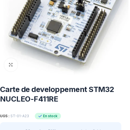
Click to enlarge
Carte de developpement STM32
NUCLEO-F411RE
En stock
UGS :
ST-01-A23