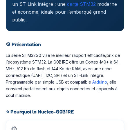
un ST-Link intégré : une
carte STM32
moderne
et économe, idéale pour l’embarqué grand
public.
⚙️
Présentation
La série STM32G0 vise le meilleur rapport efficacité/prix de
l’écosystème STM32. La G0B1RE offre un Cortex-M0+ à 64
MHz, 512 Ko de flash et 144 Ko de RAM, avec une riche
connectique (UART, I2C, SPI) et un ST-Link intégré.
Programmable par simple USB et compatible
Arduino
, elle
convient parfaitement aux objets connectés et appareils à
coût maîtrisé.
⭐
Pourquoi la Nucleo-G0B1RE
⚙️