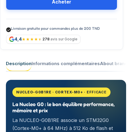
Acheter
Livraison gratuite pour commandes plus de 200 TND
4,4
278
avis sur Google
Description
Informations complémentaires
About brand
NUCLEO-G0B1RE · CORTEX-M0+ · EFFICACE
La Nucleo G0 : le bon équilibre performance,
mémoire et prix
La NUCLEO-G0B1RE associe un STM32G0
(Cortex-M0+ à 64 MHz) à 512 Ko de flash et