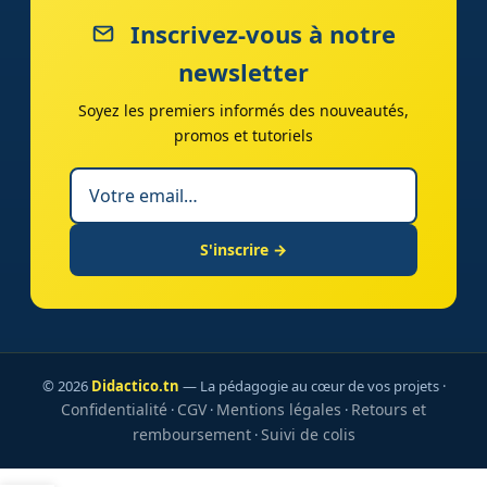
Inscrivez-vous à notre
newsletter
Soyez les premiers informés des nouveautés,
promos et tutoriels
S'inscrire →
© 2026
Didactico.tn
— La pédagogie au cœur de vos projets ·
Confidentialité
CGV
Mentions légales
Retours et
·
·
·
remboursement
Suivi de colis
·