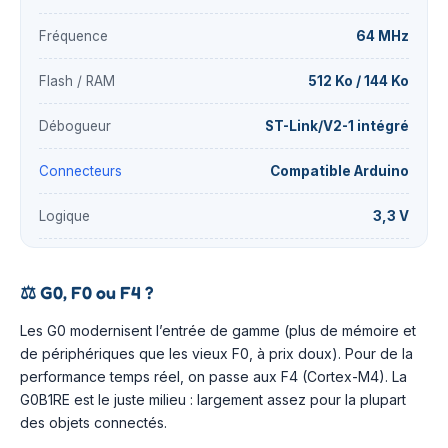
Fréquence
64 MHz
Flash / RAM
512 Ko / 144 Ko
Débogueur
ST-Link/V2-1 intégré
Connecteurs
Compatible Arduino
Logique
3,3 V
⚖️
G0, F0 ou F4 ?
Les G0 modernisent l’entrée de gamme (plus de mémoire et
de périphériques que les vieux F0, à prix doux). Pour de la
performance temps réel, on passe aux F4 (Cortex-M4). La
G0B1RE est le juste milieu : largement assez pour la plupart
des objets connectés.