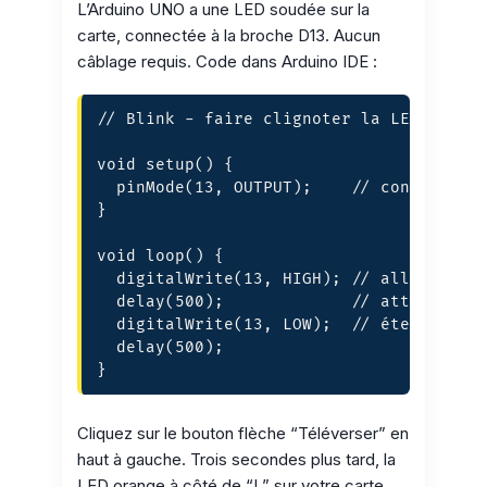
L’Arduino UNO a une LED soudée sur la
carte, connectée à la broche D13. Aucun
câblage requis. Code dans Arduino IDE :
// Blink - faire clignoter la LED intern
void setup() {

  pinMode(13, OUTPUT);    // configure b
}

void loop() {

  digitalWrite(13, HIGH); // allume la L
  delay(500);             // attend 500 
  digitalWrite(13, LOW);  // éteint la L
  delay(500);

}
Cliquez sur le bouton flèche “Téléverser” en
haut à gauche. Trois secondes plus tard, la
LED orange à côté de “L” sur votre carte