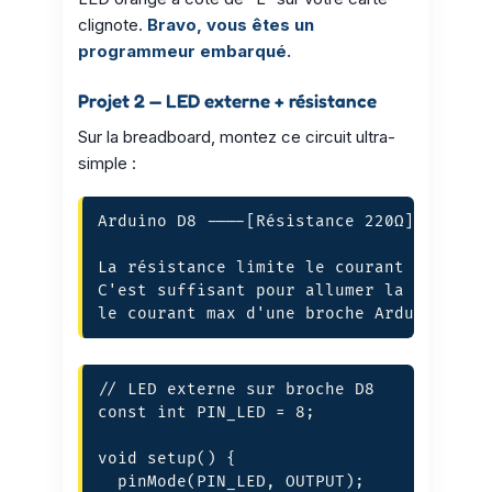
clignote.
Bravo, vous êtes un
programmeur embarqué.
Projet 2 — LED externe + résistance
Sur la breadboard, montez ce circuit ultra-
simple :
Arduino D8 ----[Résistance 220Ω]----[+ L
La résistance limite le courant à enviro
C'est suffisant pour allumer la LED sans
le courant max d'une broche Arduino (40
// LED externe sur broche D8

const int PIN_LED = 8;

void setup() {

  pinMode(PIN_LED, OUTPUT);
