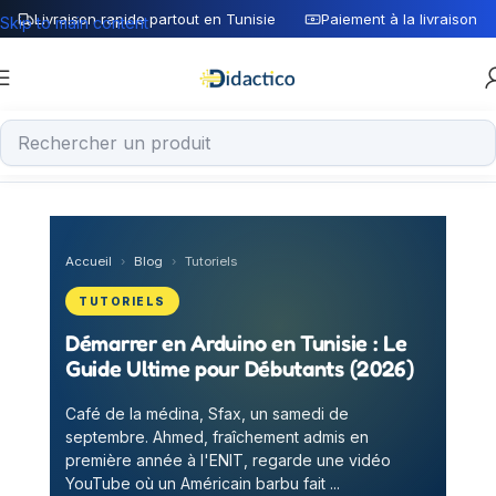
Livraison rapide partout en Tunisie
Paiement à la livraison
Skip to main content
Accueil
›
Blog
›
Tutoriels
TUTORIELS
Démarrer en Arduino en Tunisie : Le
Guide Ultime pour Débutants (2026)
Café de la médina, Sfax, un samedi de
septembre. Ahmed, fraîchement admis en
première année à l'ENIT, regarde une vidéo
YouTube où un Américain barbu fait ...