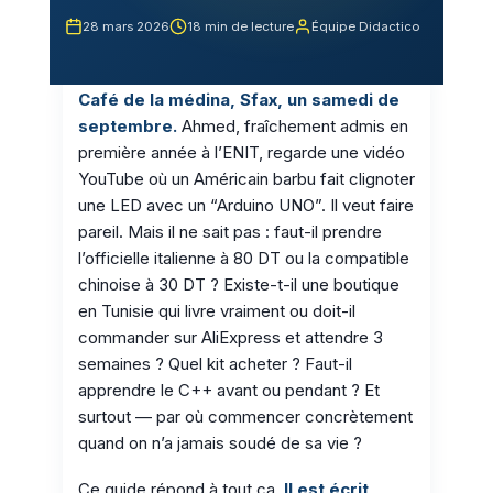
28 mars 2026
18 min de lecture
Équipe Didactico
Café de la médina, Sfax, un samedi de
septembre.
Ahmed, fraîchement admis en
première année à l’ENIT, regarde une vidéo
YouTube où un Américain barbu fait clignoter
une LED avec un “Arduino UNO”. Il veut faire
pareil. Mais il ne sait pas : faut-il prendre
l’officielle italienne à 80 DT ou la compatible
chinoise à 30 DT ? Existe-t-il une boutique
en Tunisie qui livre vraiment ou doit-il
commander sur AliExpress et attendre 3
semaines ? Quel kit acheter ? Faut-il
apprendre le C++ avant ou pendant ? Et
surtout — par où commencer concrètement
quand on n’a jamais soudé de sa vie ?
Ce guide répond à tout ça.
Il est écrit