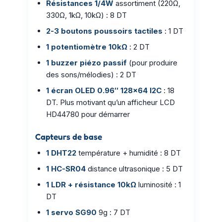
Résistances 1/4W
assortiment (220Ω,
330Ω, 1kΩ, 10kΩ) : 8 DT
2-3 boutons poussoirs tactiles
: 1 DT
1 potentiomètre 10kΩ
: 2 DT
1 buzzer piézo passif
(pour produire
des sons/mélodies) : 2 DT
1 écran OLED 0.96″ 128×64 I2C
: 18
DT. Plus motivant qu’un afficheur LCD
HD44780 pour démarrer
Capteurs de base
1 DHT22
température + humidité : 8 DT
1 HC-SR04
distance ultrasonique : 5 DT
1 LDR + résistance 10kΩ
luminosité : 1
DT
1 servo SG90
9g : 7 DT