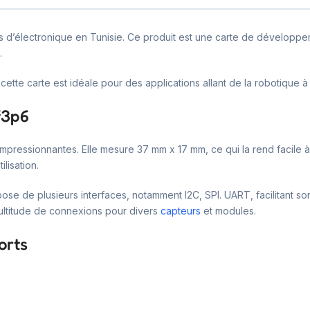
és d’électronique en Tunisie. Ce produit est une carte de développem
.
te carte est idéale pour des applications allant de la robotique à l
f3p6
impressionnantes. Elle mesure 37 mm x 17 mm, ce qui la rend facile à
ilisation.
se de plusieurs interfaces, notamment I2C, SPI. UART, facilitant so
ltitude de connexions pour divers
capteurs
et modules.
orts