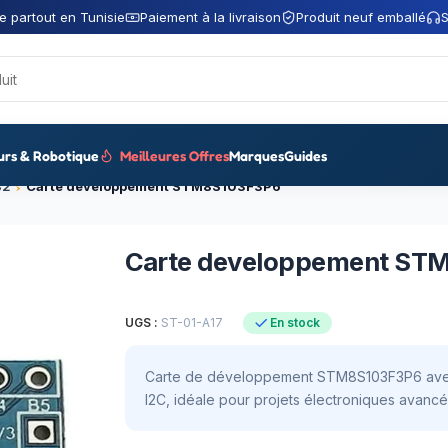
e partout en Tunisie
Paiement à la livraison
Produit neuf emballé
S
urs & Robotique
Meilleures Offres
Marques
Guides
32
Carte developpement STM8S103F3P6
Carte developpement ST
UGS :
ST-01-A17
En stock
Carte de développement STM8S103F3P6 avec 
I2C, idéale pour projets électroniques avancé