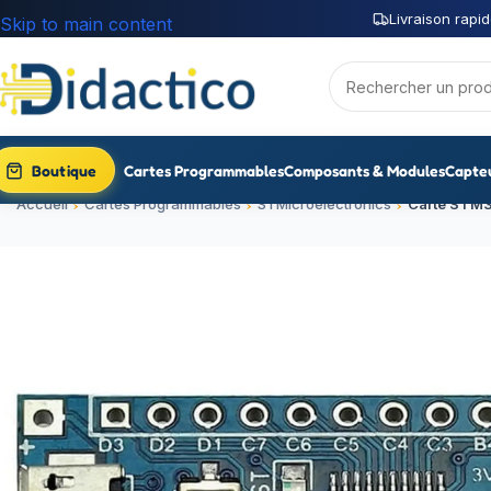
Livraison rapid
Skip to main content
Boutique
Cartes Programmables
Composants & Modules
Capte
Accueil
Cartes Programmables
STMicroelectronics
Carte STM