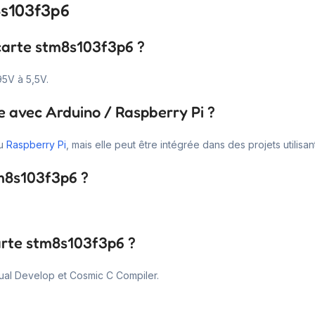
8s103f3p6
 carte stm8s103f3p6 ?
95V à 5,5V.
e avec Arduino / Raspberry Pi ?
u
Raspberry Pi
, mais elle peut être intégrée dans des projets utilis
tm8s103f3p6 ?
carte stm8s103f3p6 ?
sual Develop et Cosmic C Compiler.