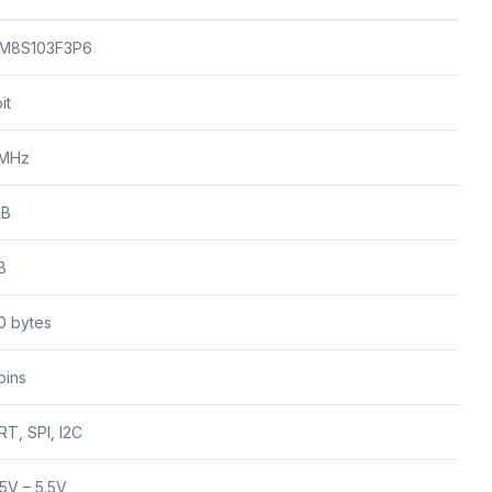
M8S103F3P6
it
 MHz
KB
B
0 bytes
pins
T, SPI, I2C
5V – 5.5V