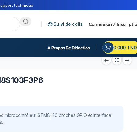
upport technique
Connexion / Inscripti
📦 Suivi de colis
0,000
TND
A Propos De Didactico
M8S103F3P6
microcontrôleur STM8, 20 broches GPIO et interface
s.