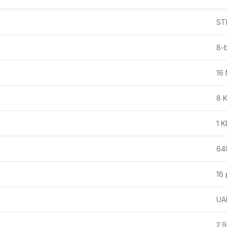
ST
8-b
16
8 
1 K
64
16 
UAR
2.9