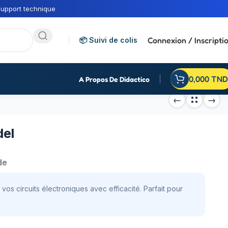
upport technique
Connexion / Inscripti
📦 Suivi de colis
0,000
TND
A Propos De Didactico
del
de
os circuits électroniques avec efficacité. Parfait pour