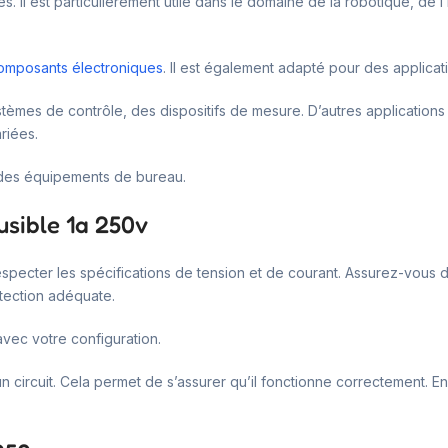
s. Il est particulièrement utile dans le domaine de la robotique, de 
omposants électroniques
. Il est également adapté pour des applica
ystèmes de contrôle, des dispositifs de mesure. D’autres application
riées.
t des équipements de bureau.
usible 1a 250v
respecter les spécifications de tension et de courant. Assurez-vous de
otection adéquate.
 avec votre configuration.
s un circuit. Cela permet de s’assurer qu’il fonctionne correctement