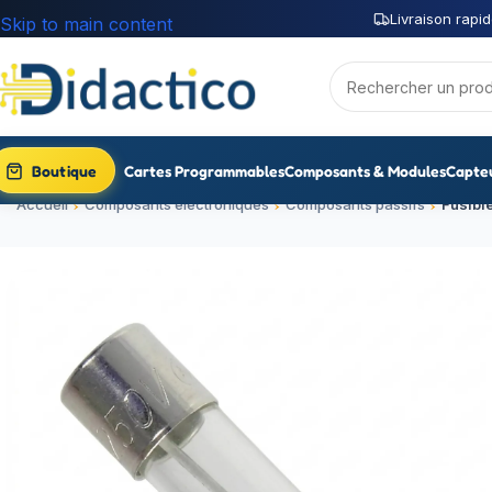
Livraison rapid
Skip to main content
Boutique
Cartes Programmables
Composants & Modules
Capte
Accueil
Composants électroniques
Composants passifs
Fusibl