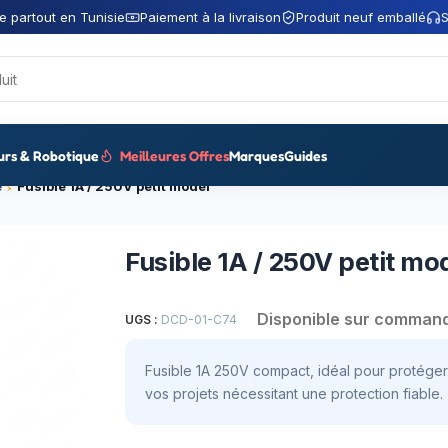
e partout en Tunisie
Paiement à la livraison
Produit neuf emballé
S
urs & Robotique
Meilleures Offres
Marques
Guides
e
Fusible 1A / 250V petit model
Fusible 1A / 250V petit mo
Disponible sur comman
UGS :
DCD-01-C74
Fusible 1A 250V compact, idéal pour protéger v
vos projets nécessitant une protection fiable.