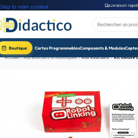
Livraison rapid
Skip to main content
Boutique
Cartes Programmables
Composants & Modules
Capte
Accueil
Kits éducatifs et Robotiques
Kits Educatifs
Kit deluxe 