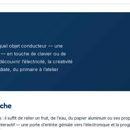
quel objet conducteur — une
 — en touche de clavier ou de
couvrir l’électricité, la créativité
ate, du primaire à l’atelier
uche
il suffit de relier un fruit, de l’eau, du papier aluminium ou ses p
ractif — une porte d’entrée géniale vers l’électronique et la progra