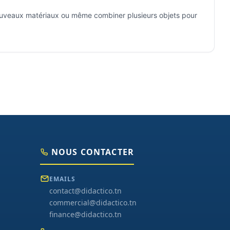
 nouveaux matériaux ou même combiner plusieurs objets pour
NOUS CONTACTER
EMAILS
contact@didactico.tn
commercial@didactico.tn
finance@didactico.tn