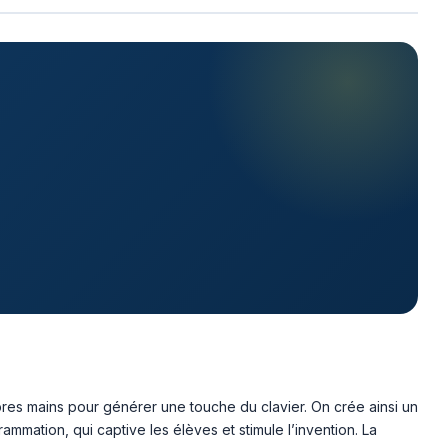
ropres mains pour générer une touche du clavier. On crée ainsi un
mmation, qui captive les élèves et stimule l’invention. La