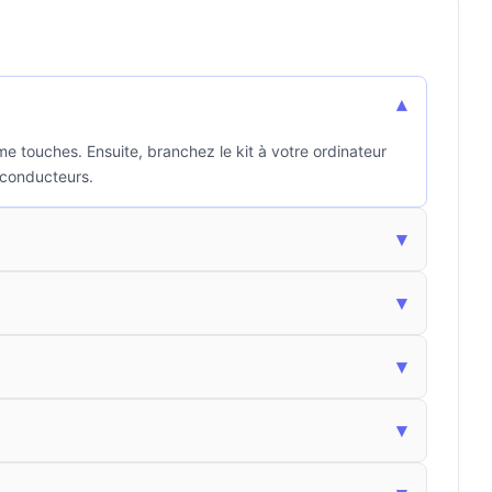
▾
me touches. Ensuite, branchez le kit à votre ordinateur
s conducteurs.
▾
▾
▾
▾