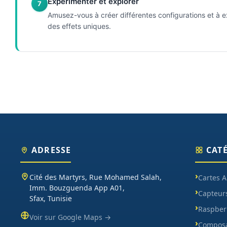
Expérimenter et explorer
7
Amusez-vous à créer différentes configurations et à e
des effets uniques.
ADRESSE
CAT
Cité des Martyrs, Rue Mohamed Salah,
Cartes 
Imm. Bouzguenda App A01,
Capteur
Sfax, Tunisie
Raspberr
Voir sur Google Maps →
Composa