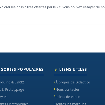
xplorer les possibilités offertes par le kit. Vous pouvez essayer de
ÉGORIES POPULAIRES
LIENS UTILES
Arduino & ESP32
À propos de Didactico
s & Prototypage
Nous contacter
y Pi
Points de vente
nts Électroniques
Toutes les marques