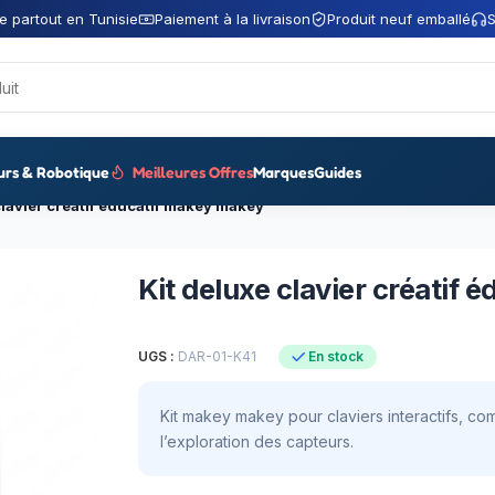
e partout en Tunisie
Paiement à la livraison
Produit neuf emballé
S
urs & Robotique
Meilleures Offres
Marques
Guides
clavier créatif éducatif makey makey
Kit deluxe clavier créatif
UGS :
DAR-01-K41
En stock
Kit makey makey pour claviers interactifs, com
l’exploration des capteurs.