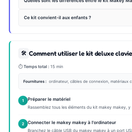
Quelles sont les différences entre le kit Makey Ma
Ce kit convient-il aux enfants ?
Comment utiliser le kit deluxe clavi
🛠
⏱
Temps total :
15 min
Fournitures :
ordinateur, câbles de connexion, matériaux co
Préparer le matériel
1
Rassemblez tous les éléments du kit makey makey, y co
Connecter le makey makey à l'ordinateur
2
Branchez le câble USB du makey makey à un port USB de