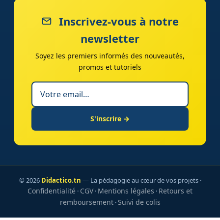
Inscrivez-vous à notre
newsletter
Soyez les premiers informés des nouveautés,
promos et tutoriels
S'inscrire →
© 2026
Didactico.tn
— La pédagogie au cœur de vos projets ·
Confidentialité
CGV
Mentions légales
Retours et
·
·
·
remboursement
Suivi de colis
·