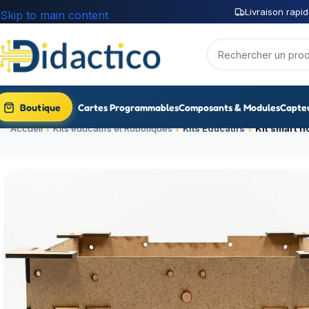
Livraison rapid
Skip to main content
Boutique
Cartes Programmables
Composants & Modules
Capte
Accueil
Kits éducatifs et Robotiques
Kits Educatifs
Kit smart h