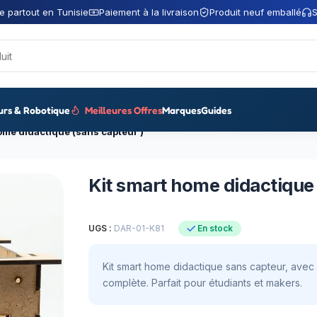
e partout en Tunisie
Paiement à la livraison
Produit neuf emballé
S
urs & Robotique
Meilleures Offres
Marques
Guides
ome didactique (sans capteur )
Kit smart home didactique 
UGS :
DAR-01-K81
En stock
Kit smart home didactique sans capteur, ave
complète. Parfait pour étudiants et makers.