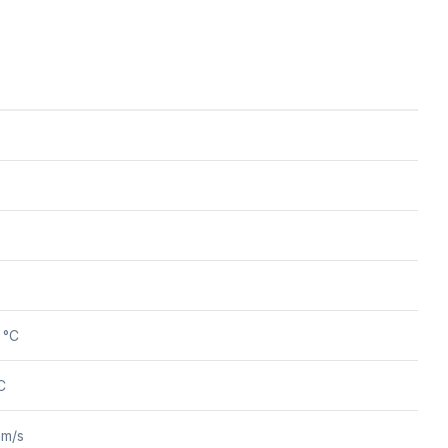
 °C
C
mm/s