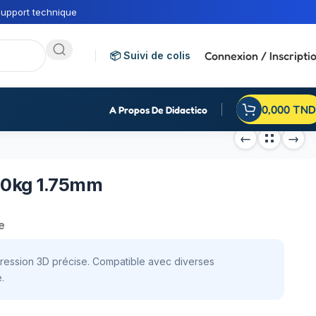
upport technique
Connexion / Inscripti
📦 Suivi de colis
0,000
TND
A Propos De Didactico
1.0kg 1.75mm
e
pression 3D précise. Compatible avec diverses
.