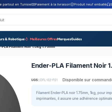
e partout en Tunisie
Paiement à la livraison
Produit neuf emballé
S
urs & Robotique
Meilleures Offres
Marques
Guides
-PLA Filament Noir 1.0kg 1.75mm
Ender-PLA Filament Noir 
Disponible sur command
UGS :
DFL-02-F01
Filament Ender-PLA noir 1.75mm, 1kg, pour im
imprimantes, il assure une adhérence optimale