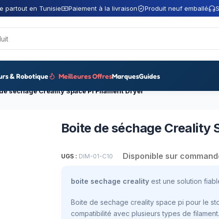
e partout en Tunisie
Paiement à la livraison
Produit neuf emballé
S
urs & Robotique
Meilleures Offres
Marques
Guides
 de séchage Creality Space Pi Filament Dryer
Boite de séchage Creality 
Disponible sur command
UGS :
DIM-01-C10
boite sechage creality
est une solution fiabl
Boite de sechage creality space pi pour le st
compatibilité avec plusieurs types de filament.