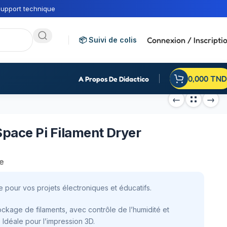
upport technique
Connexion / Inscripti
📦 Suivi de colis
0,000
TND
A Propos De Didactico
Space Pi Filament Dryer
e
e pour vos projets électroniques et éducatifs.
ockage de filaments, avec contrôle de l’humidité et
 Idéale pour l’impression 3D.