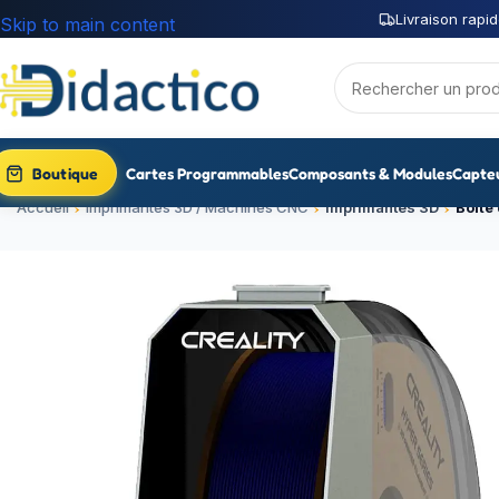
Livraison rapid
Skip to main content
Boutique
Cartes Programmables
Composants & Modules
Capte
Accueil
Imprimantes 3D / Machines CNC
Imprimantes 3D
Boite