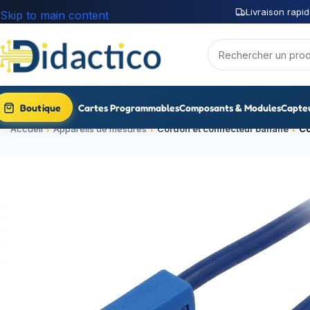
Livraison rapid
Skip to main content
Boutique
Cartes Programmables
Composants & Modules
Capte
Accueil
Appareils de mesures
Cordon et connecteur banane
Co