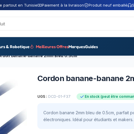
e partout en Tunisie
Paiement à la livraison
Produit neuf emballé
S
urs & Robotique
Meilleures Offres
Marques
Guides
rdon banane-banane 2mm Bleu 0.5cm
Cordon banane-banane 2
UGS :
DCD-01-F37
En stock (peut être comma
Cordon banane 2mm bleu de 0.5cm, parfait po
électroniques. Idéal pour étudiants et makers.