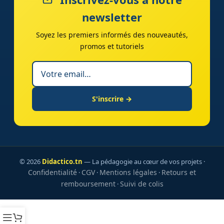
newsletter
Soyez les premiers informés des nouveautés,
promos et tutoriels
S'inscrire →
© 2026
Didactico.tn
— La pédagogie au cœur de vos projets ·
Confidentialité
CGV
Mentions légales
Retours et
·
·
·
remboursement
Suivi de colis
·