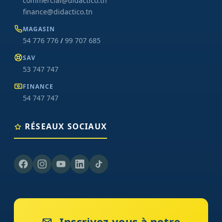
commercial@didactico.tn
finance@didactico.tn
MAGASIN
54 776 776
/
99 707 685
SAV
53 747 747
FINANCE
54 747 747
RÉSEAUX SOCIAUX
Inscrivez-vous à notre