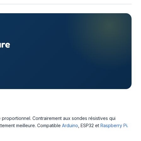
ure
ue proportionnel. Contrairement aux sondes résistives qui
ettement meilleure. Compatible
Arduino
, ESP32 et
Raspberry Pi
.