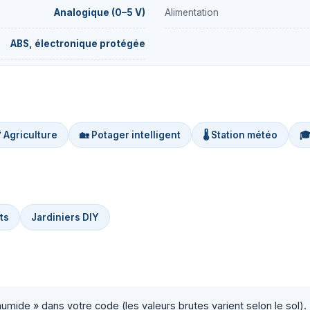
Analogique (0–5 V)
Alimentation
ABS, électronique protégée
 Agriculture
🏡 Potager intelligent
🌡️ Station météo

ts
Jardiniers DIY
 « humide » dans votre code (les valeurs brutes varient selon le sol