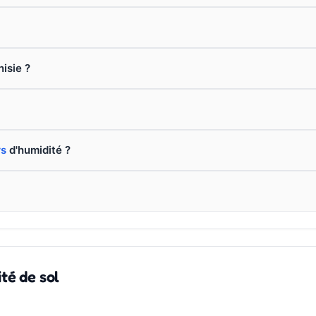
nisie ?
rs
d'humidité ?
té de sol