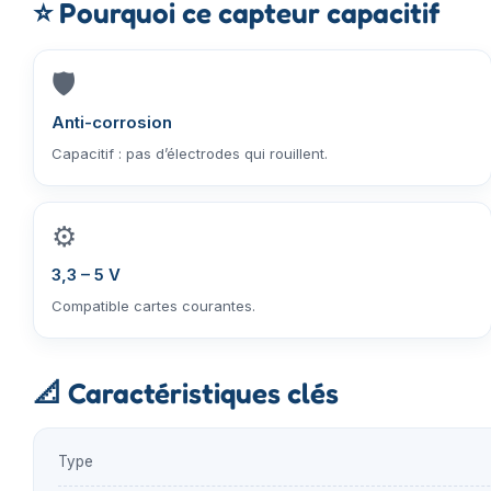
⭐
Pourquoi ce capteur capacitif
🛡️
Anti-corrosion
Capacitif : pas d’électrodes qui rouillent.
⚙️
3,3 – 5 V
Compatible cartes courantes.
📐
Caractéristiques clés
Type