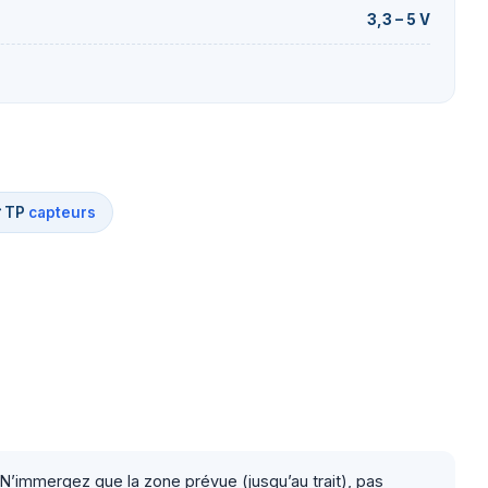
3,3 – 5 V
 TP
capteurs
). N’immergez que la zone prévue (jusqu’au trait), pas