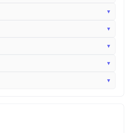
▾
▾
▾
▾
▾