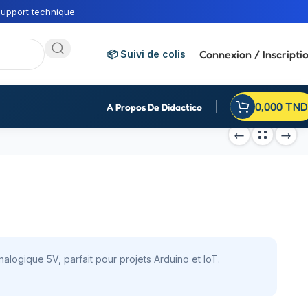
upport technique
Connexion / Inscripti
📦 Suivi de colis
0,000
TND
A Propos De Didactico
nalogique 5V, parfait pour projets Arduino et IoT.