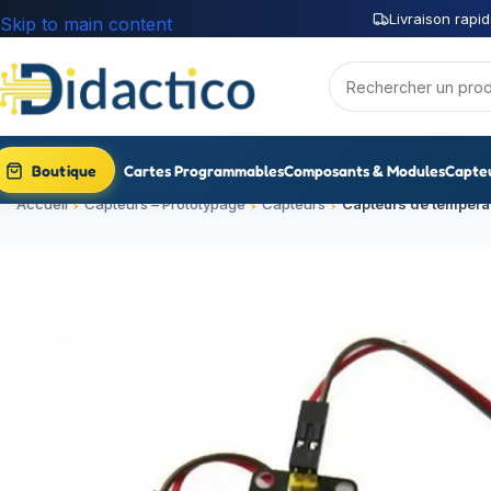
Livraison rapid
Skip to main content
Boutique
Cartes Programmables
Composants & Modules
Capte
Accueil
Capteurs – Prototypage
Capteurs
Capteurs de tempéra