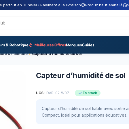
e partout en Tunisie
Paiement à la livraison
Produit neuf emballé
S
urs & Robotique
Meilleures Offres
Marques
Guides
ture & humidité
Capteur d’humidité de sol
Capteur d’humidité de sol
UGS :
DAR-02-W07
En stock
Capteur d’humidité de sol fiable avec sortie a
Compact, idéal pour applications éducatives.