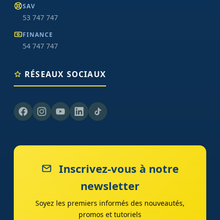
SAV
53 747 747
FINANCE
54 747 747
RÉSEAUX SOCIAUX
Inscrivez-vous à notre
newsletter
Soyez les premiers informés des nouveautés,
promos et tutoriels