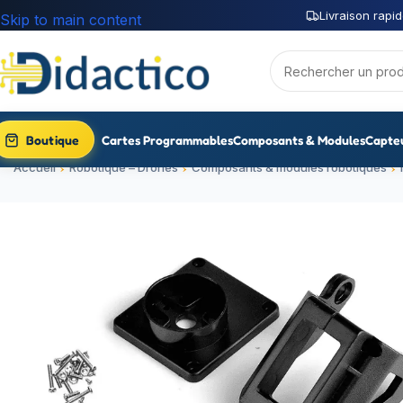
Livraison rapid
Skip to main content
Boutique
Cartes Programmables
Composants & Modules
Capte
Accueil
Robotique – Drones
Composants & modules robotiques