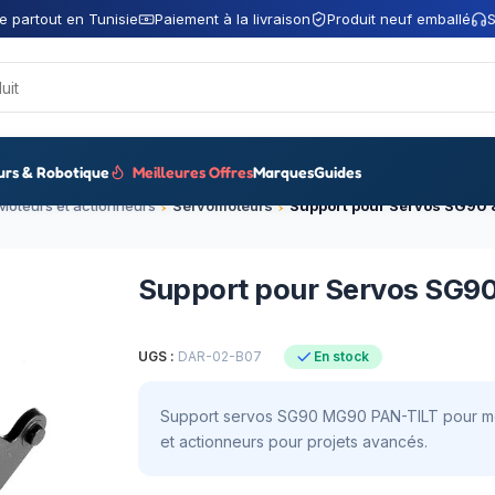
e partout en Tunisie
Paiement à la livraison
Produit neuf emballé
S
urs & Robotique
Meilleures Offres
Marques
Guides
Moteurs et actionneurs
Servomoteurs
Support pour Servos SG90
Support pour Servos SG9
UGS :
DAR-02-B07
En stock
Support servos SG90 MG90 PAN-TILT pour mo
et actionneurs pour projets avancés.