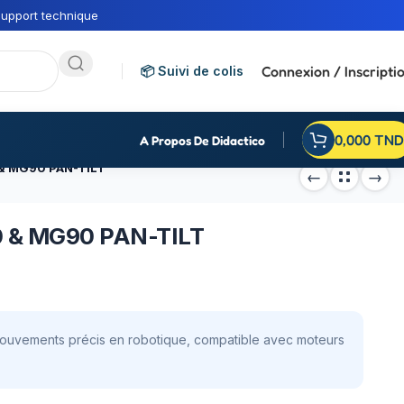
upport technique
Connexion / Inscripti
📦 Suivi de colis
0,000
TND
A Propos De Didactico
 & MG90 PAN-TILT
0 & MG90 PAN-TILT
uvements précis en robotique, compatible avec moteurs