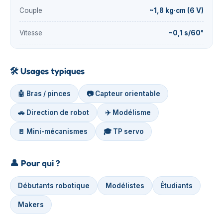
Couple
~1,8 kg·cm (6 V)
Vitesse
~0,1 s/60°
🛠️
Usages typiques
🤖 Bras / pinces
📷 Capteur orientable
🚗 Direction de robot
✈️ Modélisme
🚪 Mini-mécanismes
🎓 TP servo
👤
Pour qui ?
Débutants robotique
Modélistes
Étudiants
Makers