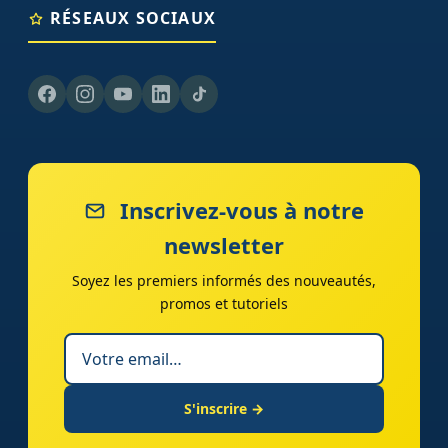
RÉSEAUX SOCIAUX
Inscrivez-vous à notre
newsletter
Soyez les premiers informés des nouveautés,
promos et tutoriels
S'inscrire →