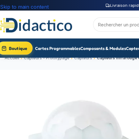
Livraison rapid
Skip to main content
Boutique
Cartes Programmables
Composants & Modules
Capte
Accueil
Capteurs – Prototypage
Capteurs
Capteurs Infrarouge