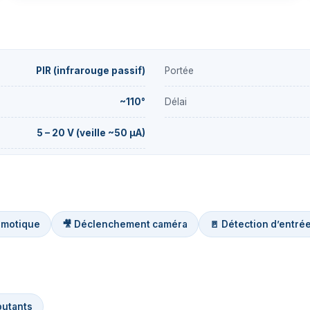
PIR (infrarouge passif)
Portée
~110°
Délai
5 – 20 V (veille ~50 µA)
omotique
🎥 Déclenchement caméra
🚪 Détection d’entré
utants