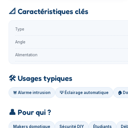
📐
Caractéristiques clés
Type
Angle
Alimentation
🛠️
Usages typiques
🚨 Alarme intrusion
💡 Éclairage automatique
🏠 D
👤
Pour qui ?
Makers domotique
Sécurité DIY
Étudiants
Déb