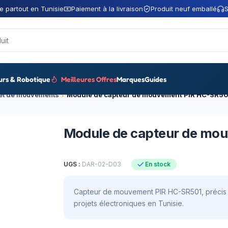
e partout en Tunisie
Paiement à la livraison
Produit neuf emballé
S
urs & Robotique
Meilleures Offres
Marques
Guides
 et de mouvements
Module de capteur de mouvement PIR HC-SR50
Module de capteur de mo
UGS :
DAR-02-D03
En stock
Capteur de mouvement PIR HC-SR501, précis e
projets électroniques en Tunisie.