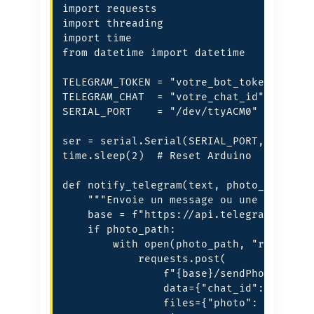
import requests

import threading

import time

from datetime import datetime

TELEGRAM_TOKEN = "votre_bot_token"

TELEGRAM_CHAT  = "votre_chat_id"

SERIAL_PORT    = "/dev/ttyACM0"

ser = serial.Serial(SERIAL_PORT, 115200,
time.sleep(2)  # Reset Arduino

def notify_telegram(text, photo_path=Non
    """Envoie un message ou une photo vi
    base = f"https://api.telegram.org/bo
    if photo_path:

        with open(photo_path, "rb") as f
            requests.post(

                f"{base}/sendPhoto",

                data={"chat_id": TELEGRA
                files={"photo": f},
