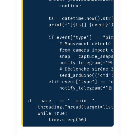
            continue

        ts = datetime.now().strftime("%H
        print(f"[{ts}] {event}")

        if event["type"] == "pir":

            # Mouvement détecté → captur
            from camera import capture_s
            snap = capture_snapshot()

            notify_telegram(f"🚨 Mouveme
            # Déclenche sirène 30 s

            send_arduino({"cmd": "siren"
        elif event["type"] == "door" and
            notify_telegram(f"🚪 Porte o
if __name__ == "__main__":

    threading.Thread(target=listen_ardui
    while True:

        time.sleep(60)