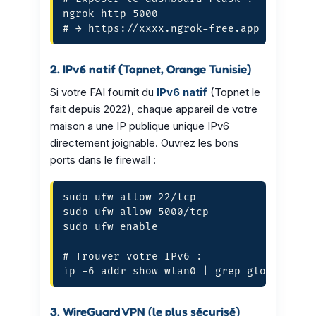
ngrok http 5000

# → https://xxxx.ngrok-free.app accessi
2. IPv6 natif (Topnet, Orange Tunisie)
Si votre FAI fournit du
IPv6 natif
(Topnet le
fait depuis 2022), chaque appareil de votre
maison a une IP publique unique IPv6
directement joignable. Ouvrez les bons
ports dans le firewall :
sudo ufw allow 22/tcp           # SSH

sudo ufw allow 5000/tcp         # Flask 
sudo ufw enable

# Trouver votre IPv6 :

ip -6 addr show wlan0 | grep global
3. WireGuard VPN (le plus sécurisé)