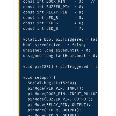
const int DOOR_PIN    = 3;   // Reed swi
const int BUZZER_PIN  = 8;

const int RELAY_PIN   = 9;

const int LED_R       = 5;

const int LED_G       = 6;

const int LED_B       = 7;

volatile bool pirTriggered = false;

bool sirenActive   = false;

unsigned long sirenUntil = 0;

unsigned long lastHeartbeat = 0;

void pirISR() { pirTriggered = true; }

void setup() {

  Serial.begin(115200);

  pinMode(PIR_PIN, INPUT);

  pinMode(DOOR_PIN, INPUT_PULLUP);

  pinMode(BUZZER_PIN, OUTPUT);

  pinMode(RELAY_PIN, OUTPUT);

  pinMode(LED_R, OUTPUT);

  pinMode(LED_G, OUTPUT);
