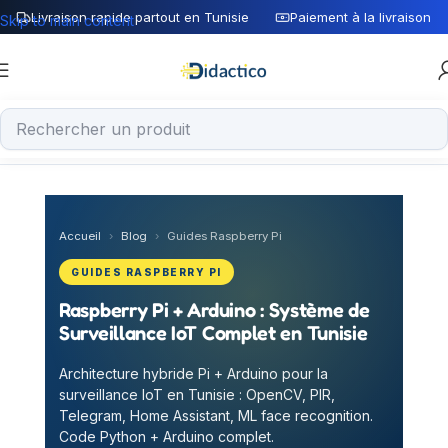
Livraison rapide partout en Tunisie
Paiement à la livraison
Skip to main content
Accueil
›
Blog
›
Guides Raspberry Pi
GUIDES RASPBERRY PI
Raspberry Pi + Arduino : Système de
Surveillance IoT Complet en Tunisie
Architecture hybride Pi + Arduino pour la
surveillance IoT en Tunisie : OpenCV, PIR,
Telegram, Home Assistant, ML face recognition.
Code Python + Arduino complet.