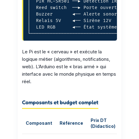
│  PIR HC-SR501 ──► Détection IR        
│  Reed switch  ──► Porte ouverte ?     
│  Buzzer       ◄── Alerte sonore       
│  Relais 5V    ◄── Sirène 12V          
│  LED RGB      ◄── État système        
└──────────────────────────────────────
Le Pi est le « cerveau » et exécute la
logique métier (algorithmes, notifications,
web). L’Arduino est le « bras armé » qui
interface avec le monde physique en temps
réel.
Composants et budget complet
Prix DT
Composant
Référence
(Didactico)