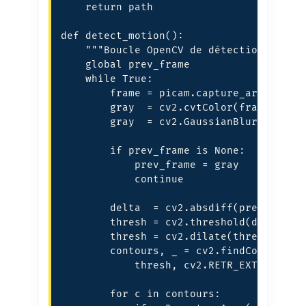
    return path

def detect_motion():

    """Boucle OpenCV de détection de mou
    global prev_frame

    while True:

        frame = picam.capture_array()

        gray  = cv2.cvtColor(frame, cv2.
        gray  = cv2.GaussianBlur(gray, (
        if prev_frame is None:

            prev_frame = gray

            continue

        delta  = cv2.absdiff(prev_frame,
        thresh = cv2.threshold(delta, 25
        thresh = cv2.dilate(thresh, None
        contours, _ = cv2.findContours(

            thresh, cv2.RETR_EXTERNAL, c
        for c in contours:
