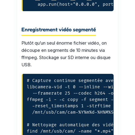
    app.run(host="0.0.0.0", port=5000, 
Enregistrement vidéo segmenté
Plutôt qu’un seul énorme fichier vidéo, on
découpe en segments de 10 minutes via
ffmpeg. Stockage sur SD interne ou disque
USB.
# Capture continue segmentée avec libcam
libcamera-vid -t 0 --inline --width 1280
  --framerate 25 --codec h264 -o - | 

ffmpeg -i - -c copy -f segment -segment_
  -reset_timestamps 1 -strftime 1 

  /mnt/usb/cam/cam-%Y%m%d-%H%M%S.mp4

# Nettoyage automatique des vidéos > 14 
find /mnt/usb/cam/ -name "*.mp4" -mtime 