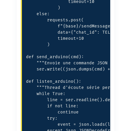
                timeout=10

            )

    else:

        requests.post(

            f"{base}/sendMessage",

            data={"chat_id": TELEGRAM_CH
            timeout=10

        )

def send_arduino(cmd):

    """Envoie une commande JSON à l'Ardu
    ser.write((json.dumps(cmd) + "n").en
def listen_arduino():

    """Thread d'écoute série permanent."
    while True:

        line = ser.readline().decode(err
        if not line:

            continue

        try:

            event = json.loads(line)

        except json.JSONDecodeError:
