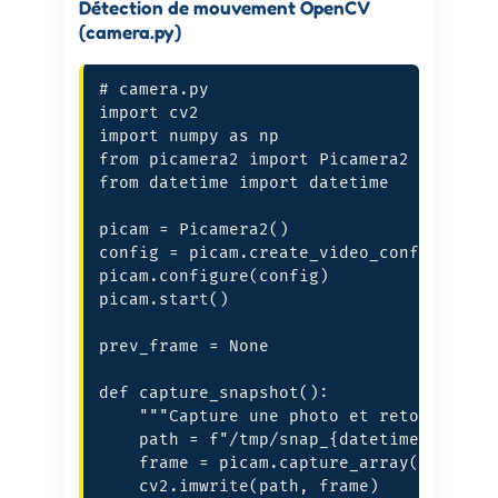
Détection de mouvement OpenCV
(camera.py)
# camera.py

import cv2

import numpy as np

from picamera2 import Picamera2

from datetime import datetime

picam = Picamera2()

config = picam.create_video_configuratio
picam.configure(config)

picam.start()

prev_frame = None

def capture_snapshot():

    """Capture une photo et retourne le 
    path = f"/tmp/snap_{datetime.now().s
    frame = picam.capture_array()

    cv2.imwrite(path, frame)
