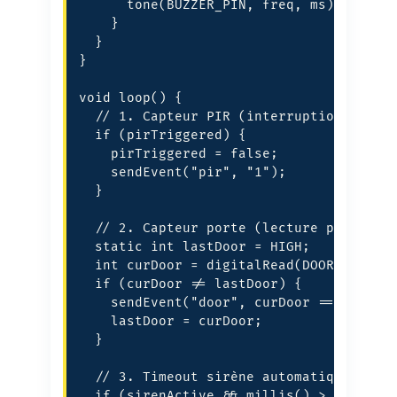
      tone(BUZZER_PIN, freq, ms);

    }

  }

}

void loop() {

  // 1. Capteur PIR (interruption ISR)

  if (pirTriggered) {

    pirTriggered = false;

    sendEvent("pir", "1");

  }

  // 2. Capteur porte (lecture polling -
  static int lastDoor = HIGH;

  int curDoor = digitalRead(DOOR_PIN);

  if (curDoor != lastDoor) {

    sendEvent("door", curDoor == LOW ? "
    lastDoor = curDoor;

  }

  // 3. Timeout sirène automatique (sécu
  if (sirenActive && millis() > sirenUnt