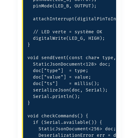
  pinMode(LED_B, OUTPUT);

  attachInterrupt(digitalPinToInterrupt(
  // LED verte = système OK

  digitalWrite(LED_G, HIGH);

}

void sendEvent(const char* type, const c
  StaticJsonDocument<128> doc;

  doc["type"]  = type;

  doc["value"] = value;

  doc["ts"]    = millis();

  serializeJson(doc, Serial);

  Serial.println();

}

void checkCommands() {

  if (Serial.available()) {

    StaticJsonDocument<256> doc;

    DeserializationError err = deseriali