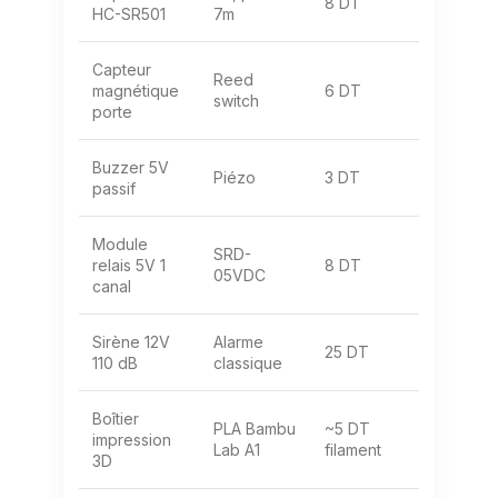
8 DT
HC-SR501
7m
Capteur
Reed
magnétique
6 DT
switch
porte
Buzzer 5V
Piézo
3 DT
passif
Module
SRD-
relais 5V 1
8 DT
05VDC
canal
Sirène 12V
Alarme
25 DT
110 dB
classique
Boîtier
PLA Bambu
~5 DT
impression
Lab A1
filament
3D