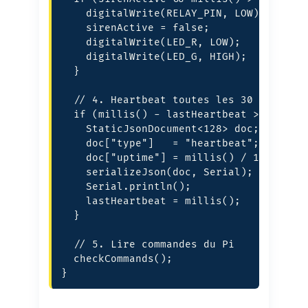
    digitalWrite(RELAY_PIN, LOW);

    sirenActive = false;

    digitalWrite(LED_R, LOW);

    digitalWrite(LED_G, HIGH);

  }

  // 4. Heartbeat toutes les 30 s

  if (millis() - lastHeartbeat > 30000) 
    StaticJsonDocument<128> doc;

    doc["type"]   = "heartbeat";

    doc["uptime"] = millis() / 1000;

    serializeJson(doc, Serial);

    Serial.println();

    lastHeartbeat = millis();

  }

  // 5. Lire commandes du Pi

  checkCommands();

}