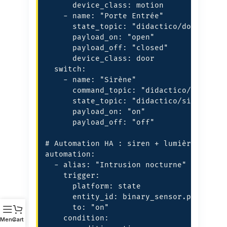
      device_class: motion

    - name: "Porte Entrée"

      state_topic: "didactico/door"

      payload_on: "open"

      payload_off: "closed"

      device_class: door

  switch:

    - name: "Sirène"

      command_topic: "didactico/siren/se
      state_topic: "didactico/siren/stat
      payload_on: "on"

      payload_off: "off"

# Automation HA : siren + lumière rouge 
automation:

  - alias: "Intrusion nocturne"

    trigger:

      platform: state

      entity_id: binary_sensor.pir_entre
      to: "on"

    condition:

Menu
Cart