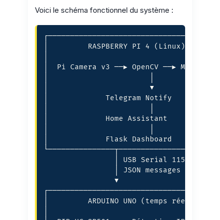
Voici le schéma fonctionnel du système :
┌───────────────────────────────────────
│         RASPBERRY PI 4 (Linux)        
│                                       
│  Pi Camera v3 ──► OpenCV ──► Motion   
│                       │       Detect  
│                       ▼               
│             Telegram Notify           
│                       │               
│             Home Assistant            
│                       │               
│             Flask Dashboard           
└───────────────┬───────────────────────
                │ USB Serial 115200

                │ JSON messages

                ▼

┌───────────────────────────────────────
│         ARDUINO UNO (temps réel)      
│                                       