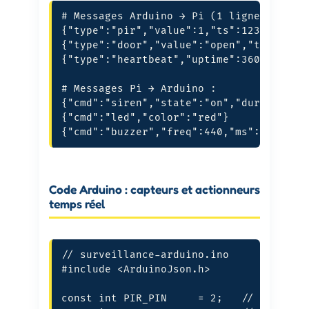
# Messages Arduino → Pi (1 ligne JSON pa
{"type":"pir","value":1,"ts":12345}

{"type":"door","value":"open","ts":12350
{"type":"heartbeat","uptime":3600}

# Messages Pi → Arduino :

{"cmd":"siren","state":"on","duration":3
{"cmd":"led","color":"red"}

{"cmd":"buzzer","freq":440,"ms":200}
Code Arduino : capteurs et actionneurs
temps réel
// surveillance-arduino.ino

#include <ArduinoJson.h>

const int PIR_PIN     = 2;   // Interrup