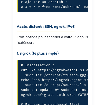
# Ajouter au crontab :

0 3 * * * find /mnt/usb/cam/ -name "*.m
Accès distant : SSH, ngrok, IPv6
Trois options pour accéder à votre Pi depuis
l’extérieur :
1. ngrok (le plus simple)
# Installation :

curl -s https://ngrok-agent.s3.amazonaws
  sudo tee /etc/apt/trusted.gpg.d/ngrok.
echo "deb https://ngrok-agent.s3.amazona
  sudo tee /etc/apt/sources.list.d/ngrok
sudo apt update && sudo apt install ngro
ngrok config add-authtoken VOTRE_TOKEN

# Exposer le dashboard Flask :
