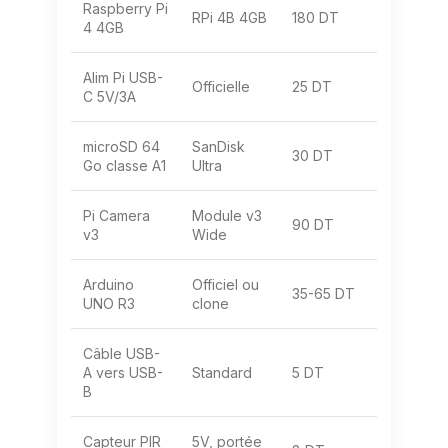
Raspberry Pi
RPi 4B 4GB
180 DT
4 4GB
Alim Pi USB-
Officielle
25 DT
C 5V/3A
microSD 64
SanDisk
30 DT
Go classe A1
Ultra
Pi Camera
Module v3
90 DT
v3
Wide
Arduino
Officiel ou
35-65 DT
UNO R3
clone
Câble USB-
A vers USB-
Standard
5 DT
B
Capteur PIR
5V, portée