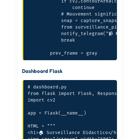
            if cv2.contourArea(c) < 5000
                continue

            # Mouvement significatif dét
            snap = capture_snapshot()

            from surveillance_pi import 
            notify_telegram("📹 Mouvemen
            break

        prev_frame = gray
Dashboard Flask
# dashboard.py

from flask import Flask, Response, rende
import cv2

app = Flask(__name__)

HTML = """

<h1>🏠 Surveillance Didactico</h1>
