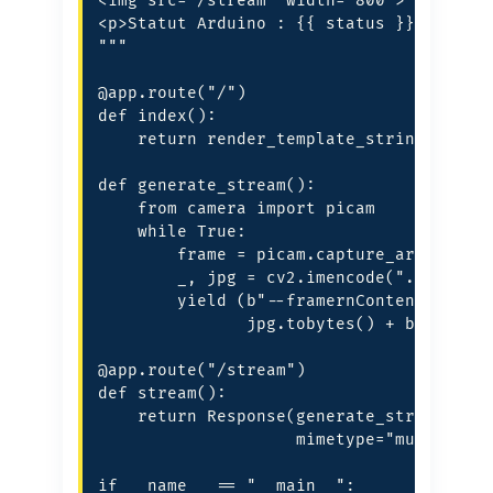
<img src="/stream" width="800">

<p>Statut Arduino : {{ status }}</p>

"""

@app.route("/")

def index():

    return render_template_string(HTML, 
def generate_stream():

    from camera import picam

    while True:

        frame = picam.capture_array()

        _, jpg = cv2.imencode(".jpg", fr
        yield (b"--framernContent-Type: 
               jpg.tobytes() + b"rn")

@app.route("/stream")

def stream():

    return Response(generate_stream(),

                    mimetype="multipart/
if __name__ == "__main__":
