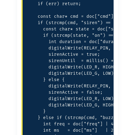
    if (err) return;

    const char* cmd = doc["cmd"];

    if (strcmp(cmd, "siren") == 0) {

      const char* state = doc["state"];

      if (strcmp(state, "on") == 0) {

        int duration = doc["duration"] |
        digitalWrite(RELAY_PIN, HIGH);

        sirenActive = true;

        sirenUntil  = millis() + duratio
        digitalWrite(LED_R, HIGH);

        digitalWrite(LED_G, LOW);

      } else {

        digitalWrite(RELAY_PIN, LOW);

        sirenActive = false;

        digitalWrite(LED_R, LOW);

        digitalWrite(LED_G, HIGH);

      }

    } else if (strcmp(cmd, "buzzer") == 
      int freq = doc["freq"] | 440;

      int ms   = doc["ms"]   | 200;
