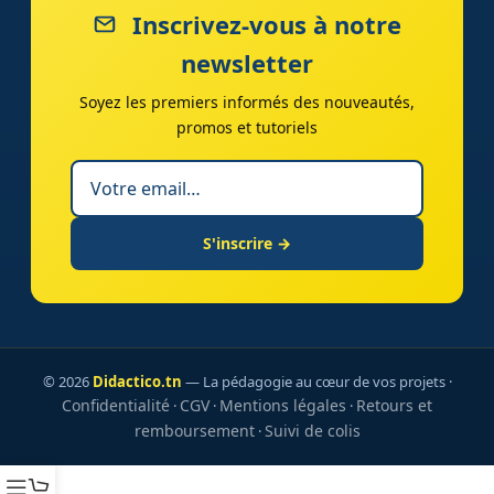
Inscrivez-vous à notre
newsletter
Soyez les premiers informés des nouveautés,
promos et tutoriels
S'inscrire →
© 2026
Didactico.tn
— La pédagogie au cœur de vos projets ·
Confidentialité
CGV
Mentions légales
Retours et
·
·
·
remboursement
Suivi de colis
·