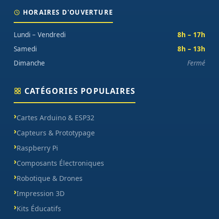
think how bout the other way around? How can you evaluate
content without design? No typography, no colors, no layout, no
HORAIRES D'OUVERTURE
styles, all those things that convey the important signals that go
beyond the mere textual, hierarchies of information, weight,
Lundi – Vendredi
8h – 17h
emphasis, oblique stresses, priorities, all those subtle cues that also
Samedi
8h – 13h
have visual and emotional appeal to the reader.
Dimanche
Fermé
CATÉGORIES POPULAIRES
Cartes Arduino & ESP32
Capteurs & Prototypage
Raspberry Pi
Composants Électroniques
Robotique & Drones
Impression 3D
Kits Éducatifs