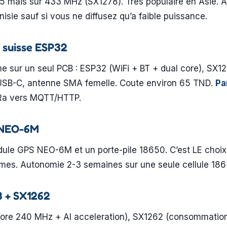
mais sur 433 MHz (SX1278). Tres populaire en Asie. At
isie sauf si vous ne diffusez qu’a faible puissance.
 suisse ESP32
e sur un seul PCB : ESP32 (WiFi + BT + dual core), SX
e USB-C, antenne SMA femelle. Coute environ 65 TND.
Pa
oRa vers MQTT/HTTP.
 NEO-6M
le GPS NEO-6M et un porte-pile 18650. C’est LE choix p
omes. Autonomie 2-3 semaines sur une seule cellule 186
3 + SX1262
ore 240 MHz + AI acceleration), SX1262 (consommation 