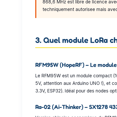
868,6 MHz est libre de licence av
techniquement autorisee mais avec 
3. Quel module LoRa ch
RFM95W (HopeRF) – Le module 
Le RFM95W est un module compact (16
5V, attention aux Arduino UNO !), et c
3.3V, ESP32). Idéal pour des nodes op
Ra-02 (Ai-Thinker) – SX1278 4