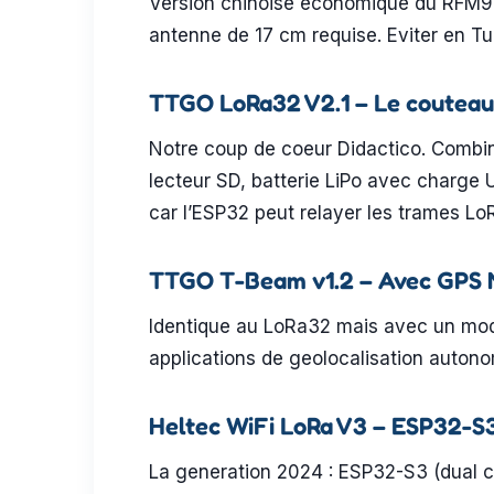
Version chinoise economique du RFM95 
antenne de 17 cm requise. Eviter en Tun
TTGO LoRa32 V2.1 – Le couteau
Notre coup de coeur Didactico. Combin
lecteur SD, batterie LiPo avec charg
car l’ESP32 peut relayer les trames L
TTGO T-Beam v1.2 – Avec GPS
Identique au LoRa32 mais avec un modu
applications de geolocalisation auton
Heltec WiFi LoRa V3 – ESP32-S
La generation 2024 : ESP32-S3 (dual c