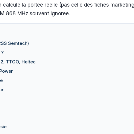
alcule la portee reelle (pas celle des fiches marketin
ISM 868 MHz souvent ignoree.
(CSS Semtech)
 ?
02, TTGO, Heltec
 Power
le
ur
sie