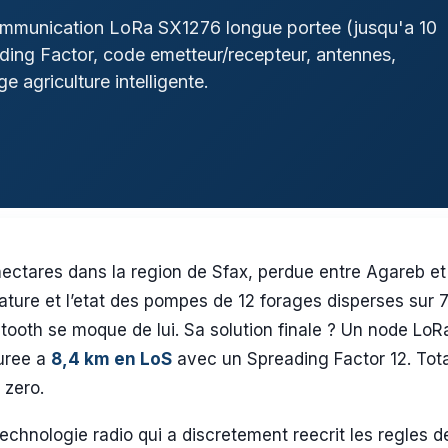
communication LoRa SX1276 longue portee (jusqu'a 10
ing Factor, code emetteur/recepteur, antennes,
 agriculture intelligente.
ectares dans la region de Sfax, perdue entre Agareb et 
rature et l’etat des pompes de 12 forages disperses sur 
ooth se moque de lui. Sa solution finale ? Un node LoR
suree a
8,4 km en LoS
avec un Spreading Factor 12. Tota
 zero.
chnologie radio qui a discretement reecrit les regles d