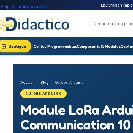
Livraison rapid
Skip to main content
Boutique
Cartes Programmables
Composants & Modules
Capte
Accueil
›
Blog
›
Guides Arduino
GUIDES ARDUINO
Module LoRa Ardui
Communication 10