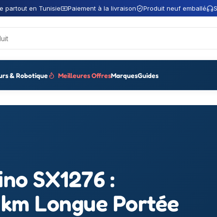
e partout en Tunisie
Paiement à la livraison
Produit neuf emballé
S
urs & Robotique
Meilleures Offres
Marques
Guides
no SX1276 :
 km Longue Portée