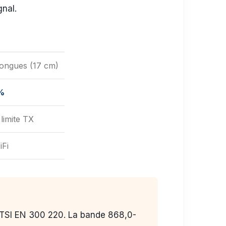
gnal.
longues (17 cm)
1%
limite TX
Fi
 ETSI EN 300 220. La bande 868,0-