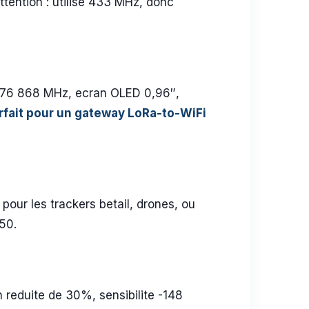
tention : utilise 433 MHz, donc
1276 868 MHz, ecran OLED 0,96″,
rfait pour un gateway LoRa-to-WiFi
our les trackers betail, drones, ou
50.
reduite de 30%, sensibilite -148