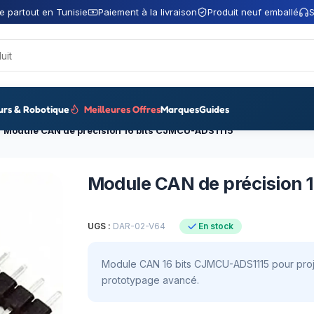
e partout en Tunisie
Paiement à la livraison
Produit neuf emballé
S
urs & Robotique
Meilleures Offres
Marques
Guides
Module CAN de précision 16 bits CJMCU-ADS1115
Module CAN de précision 
UGS :
DAR-02-V64
En stock
Module CAN 16 bits CJMCU-ADS1115 pour projets 
prototypage avancé.