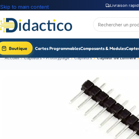
Livraison rapid
Skip to main content
Boutique
Cartes Programmables
Composants & Modules
Capte
Accueil
Capteurs – Prototypage
Capteurs
Capteur de Lumière