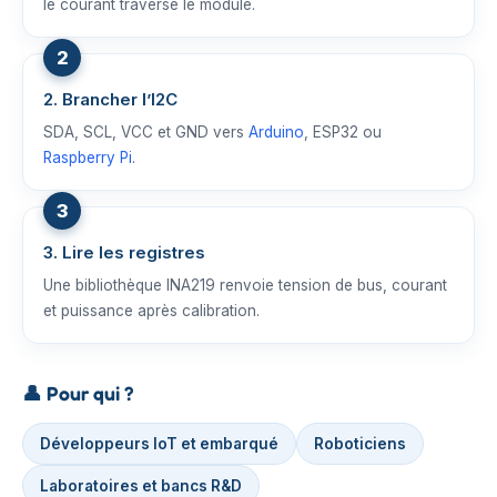
le courant traverse le module.
2. Brancher l’I2C
SDA, SCL, VCC et GND vers
Arduino
, ESP32 ou
Raspberry Pi
.
3. Lire les registres
Une bibliothèque INA219 renvoie tension de bus, courant
et puissance après calibration.
👤
Pour qui ?
Développeurs IoT et embarqué
Roboticiens
Laboratoires et bancs R&D