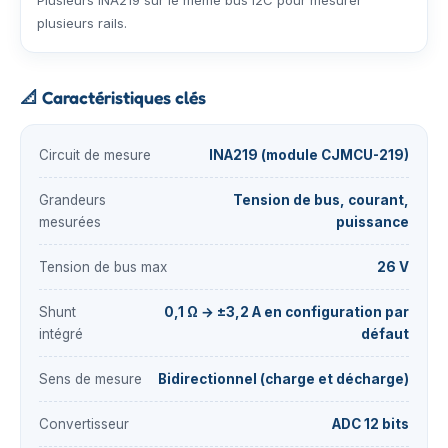
Plusieurs INA219 sur le même bus I2C pour mesurer
plusieurs rails.
📐
Caractéristiques clés
Circuit de mesure
INA219 (module CJMCU-219)
Grandeurs
Tension de bus, courant,
mesurées
puissance
Tension de bus max
26 V
Shunt
0,1 Ω → ±3,2 A en configuration par
intégré
défaut
Sens de mesure
Bidirectionnel (charge et décharge)
Convertisseur
ADC 12 bits