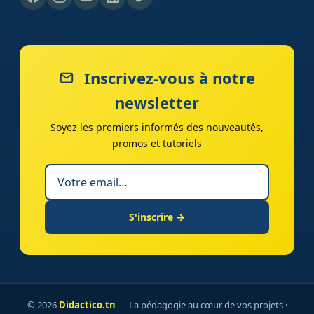
Inscrivez-vous à notre
newsletter
Soyez les premiers informés des nouveautés,
promos et tutoriels
S'inscrire →
© 2026
Didactico.tn
— La pédagogie au cœur de vos projets ·