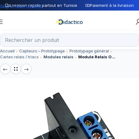
Livraison rapide partout en Tunisie
Paiement à la livraison
Skip to main content
Accueil
Capteurs – Prototypage
Prototypage général
Cartes relais / triacs
Modules relais
Module Relais OMRON 1CH 5V SSR 250V/2A Avec Fusible 2A