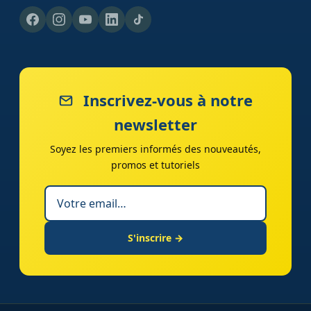
Inscrivez-vous à notre
newsletter
Soyez les premiers informés des nouveautés,
promos et tutoriels
S'inscrire →