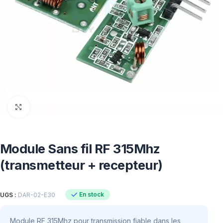
Click to enlarge
Module Sans fil RF 315Mhz
(transmetteur + recepteur)
En stock
UGS :
DAR-02-E30
Module RF 315Mhz pour transmission fiable dans les