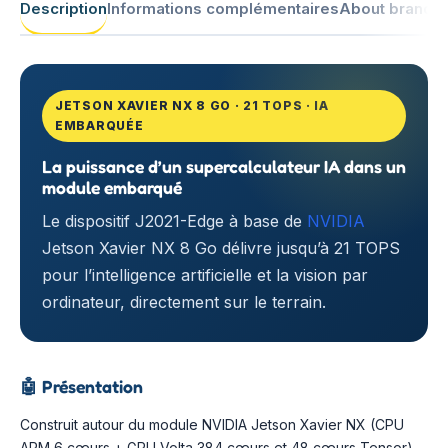
Description
Informations complémentaires
About brand
JETSON XAVIER NX 8 GO · 21 TOPS · IA
EMBARQUÉE
La puissance d’un supercalculateur IA dans un
module embarqué
Le dispositif J2021-Edge à base de
NVIDIA
Jetson Xavier NX 8 Go délivre jusqu’à 21 TOPS
pour l’intelligence artificielle et la vision par
ordinateur, directement sur le terrain.
🤖
Présentation
Construit autour du module NVIDIA Jetson Xavier NX (CPU
ARM 6 cœurs + GPU Volta 384 cœurs et 48 cœurs Tensor),