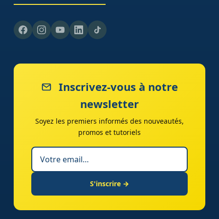
Inscrivez-vous à notre
newsletter
Soyez les premiers informés des nouveautés,
promos et tutoriels
S'inscrire →