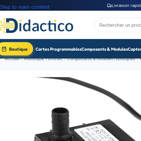
Livraison rapid
Skip to main content
Boutique
Cartes Programmables
Composants & Modules
Capte
Accueil
Robotique – Drones
Composants & modules robotiques