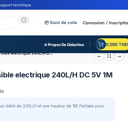
upport technique
Connexion / Inscripti
📦 Suivi de colis
0,000
TND
A Propos De Didactico
Mini Pompe à eau submersible electrique 240L/H DC 5V 1M
ible electrique 240L/H DC 5V 1M
de
n débit de 240L/H et une hauteur de 1M. Parfaite pour
.