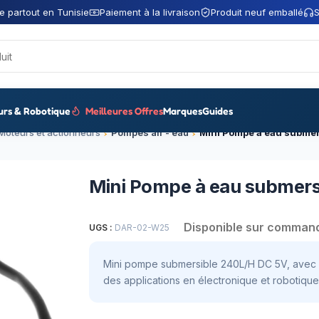
e partout en Tunisie
Paiement à la livraison
Produit neuf emballé
S
urs & Robotique
Meilleures Offres
Marques
Guides
Moteurs et actionneurs
Pompes air - eau
Mini Pompe à eau submers
Disponible sur comman
UGS :
DAR-02-W25
Mini pompe submersible 240L/H DC 5V, avec u
des applications en électronique et robotique