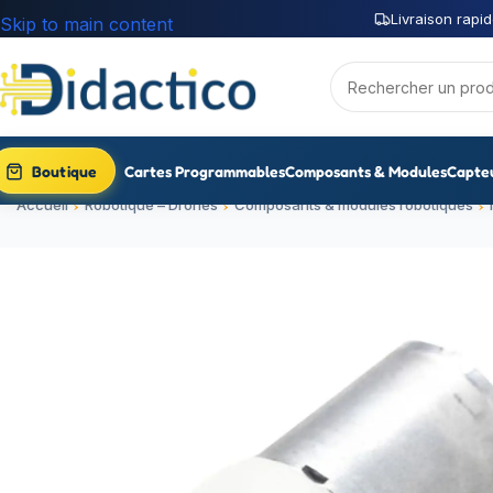
Livraison rapid
Skip to main content
Boutique
Cartes Programmables
Composants & Modules
Capte
Accueil
Robotique – Drones
Composants & modules robotiques