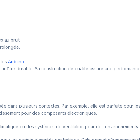
:
s au bruit.
prolongée.
rtes
Arduino
.
r être durable. Sa construction de qualité assure une performance c
sée dans plusieurs contextes. Par exemple, elle est parfaite pour le
idissement pour des composants électroniques.
e climatique ou des systèmes de ventilation pour des environnements
al pour les projets alimentés par batterie. Cela permet d’économise