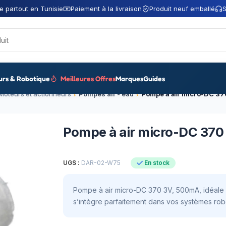
e partout en Tunisie
Paiement à la livraison
Produit neuf emballé
S
urs & Robotique
Meilleures Offres
Marques
Guides
Moteurs et actionneurs
Pompes air - eau
Pompe à air micro-DC 370
UGS :
DAR-02-W75
En stock
Pompe à air micro-DC 370 3V, 500mA, idéale p
s’intègre parfaitement dans vos systèmes rob