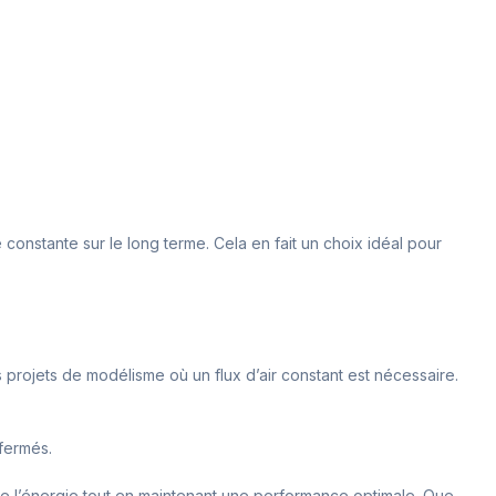
onstante sur le long terme. Cela en fait un choix idéal pour
s projets de modélisme où un flux d’air constant est nécessaire.
 fermés.
r de l’énergie tout en maintenant une performance optimale. Que