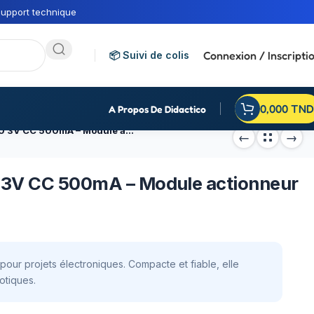
upport technique
Connexion / Inscripti
📦 Suivi de colis
0,000
TND
A Propos De Didactico
Pompe à air micro-DC 370 3V CC 500mA – Module actionneur
 3V CC 500mA – Module actionneur
our projets électroniques. Compacte et fiable, elle
otiques.