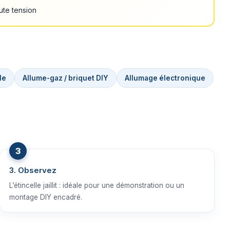
aute tension
le
Allume-gaz / briquet DIY
Allumage électronique
3. Observez
L’étincelle jaillit : idéale pour une démonstration ou un
montage DIY encadré.