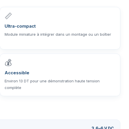
📏
Ultra-compact
Module miniature à intégrer dans un montage ou un boîtier
💰
Accessible
Environ 13 DT pour une démonstration haute tension
complète
3,6–6 V DC