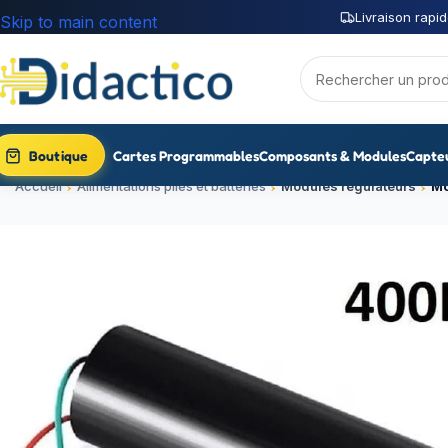
Livraison rapid
Skip to main content
Boutique
Cartes Programmables
Composants & Modules
Capte
Accueil
Alimentations piles et batteries
Modules régulateurs