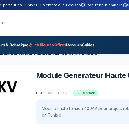
e partout en Tunisie
Paiement à la livraison
Produit neuf emballé
S
urs & Robotique
Meilleures Offres
Marques
Guides
Module Generateur Haute tension DC 3V-6V 0 400KV
Module Generateur Haute
UGS :
DAR-01-F50
En stock
Module haute tension 400KV pour projets robo
en Tunisie.