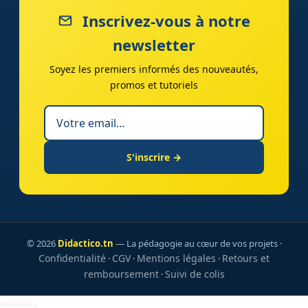
Inscrivez-vous à notre
newsletter
Soyez les premiers informés des nouveautés,
promos et tutoriels
S'inscrire →
© 2026
Didactico.tn
— La pédagogie au cœur de vos projets ·
Confidentialité
CGV
Mentions légales
Retours et
·
·
·
remboursement
Suivi de colis
·