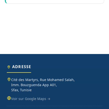
ADRESSE
Cité des Martyrs, Rue Mohamed Salah,
Imm. Bouzguenda App A01,
Sfax, Tunisie
Voir sur Google Maps →