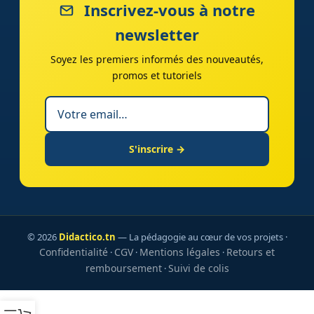
Inscrivez-vous à notre
newsletter
Soyez les premiers informés des nouveautés,
promos et tutoriels
S'inscrire →
© 2026
Didactico.tn
— La pédagogie au cœur de vos projets ·
Confidentialité
CGV
Mentions légales
Retours et
·
·
·
remboursement
Suivi de colis
·