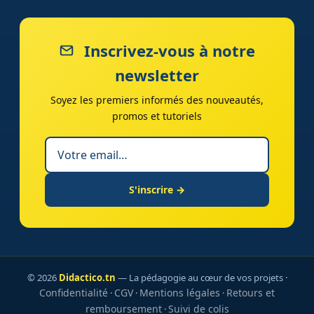
Inscrivez-vous à notre
newsletter
Soyez les premiers informés des nouveautés,
promos et tutoriels
S'inscrire →
© 2026
Didactico.tn
— La pédagogie au cœur de vos projets ·
Confidentialité
CGV
Mentions légales
Retours et
·
·
·
remboursement
Suivi de colis
·