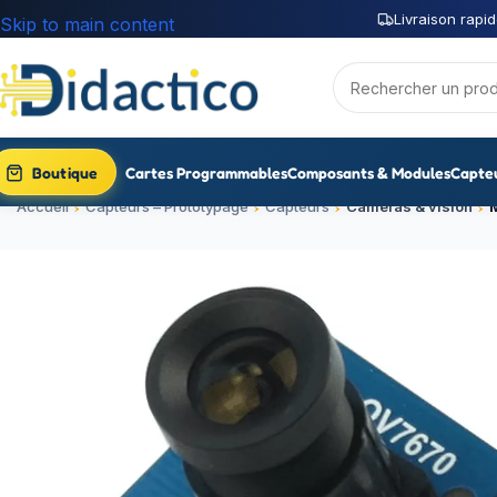
Livraison rapid
Skip to main content
Boutique
Cartes Programmables
Composants & Modules
Capte
Accueil
Capteurs – Prototypage
Capteurs
Caméras & vision