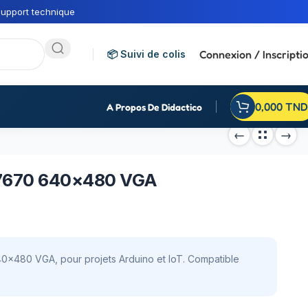
upport technique
Connexion / Inscripti
📦 Suivi de colis
0,000
TND
A Propos De Didactico
7670 640×480 VGA
×480 VGA, pour projets Arduino et IoT. Compatible