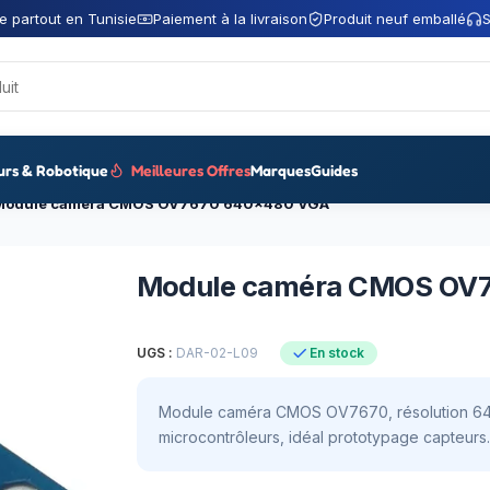
e partout en Tunisie
Paiement à la livraison
Produit neuf emballé
S
urs & Robotique
Meilleures Offres
Marques
Guides
Module caméra CMOS OV7670 640×480 VGA
Module caméra CMOS OV
UGS :
DAR-02-L09
En stock
Module caméra CMOS OV7670, résolution 640
microcontrôleurs, idéal prototypage capteurs.