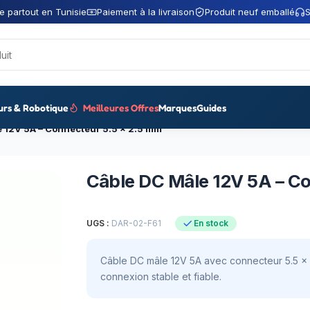
e partout en Tunisie
Paiement à la livraison
Produit neuf emballé
S
urs & Robotique
Meilleures Offres
Marques
Guides
 12V 5A – Connecteur 5.5 × 2.5 mm
Câble DC Mâle 12V 5A – C
UGS :
DAR-02-F61
En stock
Câble DC mâle 12V 5A avec connecteur 5.5 × 2
connexion stable et fiable.