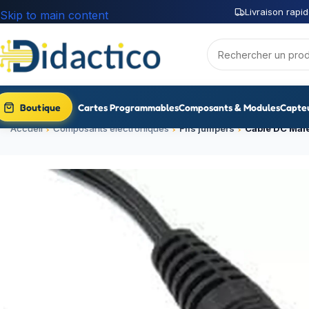
Livraison rapid
Skip to main content
Boutique
Cartes Programmables
Composants & Modules
Capte
Accueil
Composants électroniques
Fils jumpers
Câble DC Mâle